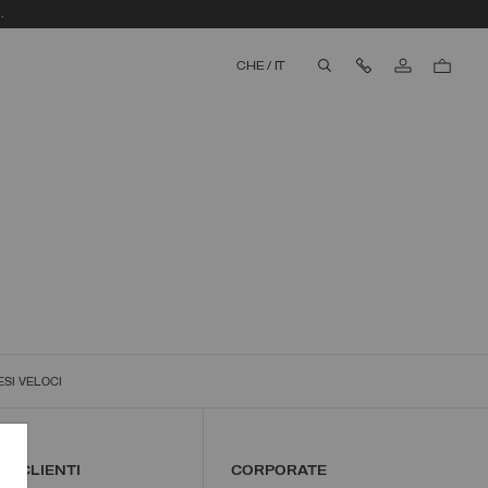
.
Contattaci
CHE
/
IT
aria.label.btn.search
ESI VELOCI
IO CLIENTI
CORPORATE