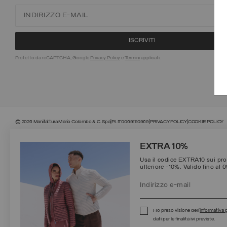
Protetto da reCAPTCHA, Google
Privacy Policy
e
Termini
applicati.
©
2026 Manifattura Mario Colombo & C. Spa
|
P.I. IT00691110969
|
PRIVACY POLICY
|
COOKIE POLICY
EXTRA 10%
Usa il codice EXTRA10 sui prod
ulteriore -10%. Valido fino al 
Ho preso visione dell’
informativa 
dati per le finalità ivi previste.