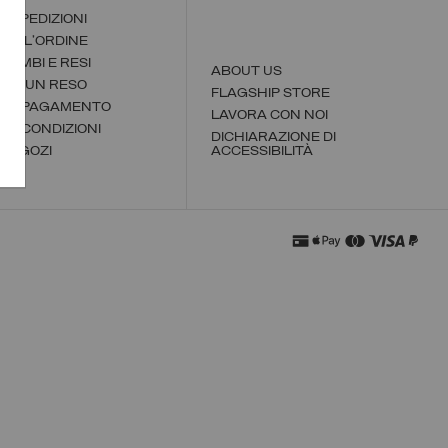
 E SPEDIZIONI
DELL'ORDINE
 CAMBI E RESI
ABOUT US
TUA UN RESO
FLAGSHIP STORE
I DI PAGAMENTO
LAVORA CON NOI
I E CONDIZIONI
DICHIARAZIONE DI
 NEGOZI
ACCESSIBILITÀ