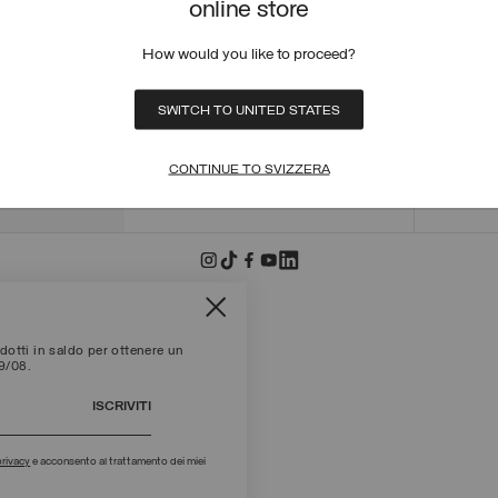
online store
ORDINI
STATO 
How would you like to proceed?
POLICY
EFFET
SWITCH TO UNITED STATES
+39 02 8295 8103
METOD
Lun - Ven / 9.00 - 18.00
TERMIN
SCRIVICI
TROVA
CONTINUE TO SVIZZERA
otti in saldo per ottenere un
09/08.
ISCRIVITI
privacy
e acconsento al trattamento dei miei