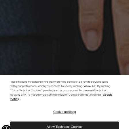
This site uses its own and third-party profiling cookies to provide services in line
with your preferences, which you consent to use by clicking "Allow All". By clicking
"Allow Technical Cookies" you declare that you consent to the use of technical
EXTRA 10%
cookies only. To manage your settings click on 'Cookie settings'. Read our
Cookie
Policy
Usa il codice EXTRA10 sui prodotti in saldo per ottenere un ulteriore
-10%. Valido fino al 09/08.
Cookie settings
ISCRIVITI
Allow Technical Cookies
Ho preso visione dell’
informativa privacy
e acconsento al trattamento dei miei dati per le