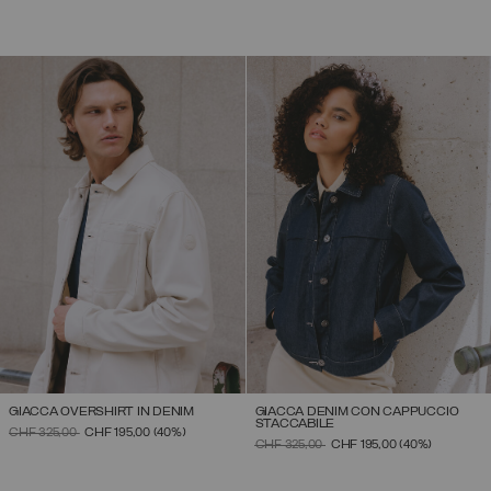
GIACCA OVERSHIRT IN DENIM
GIACCA DENIM CON CAPPUCCIO
STACCABILE
PREZZO RIDOTTO DA
A
CHF 325,00
CHF 195,00
(40%)
PREZZO RIDOTTO DA
A
CHF 325,00
CHF 195,00
(40%)