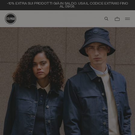
-10% EXTRA SUI PRODOTTI GIÀ IN SALDO. USA IL CODICE EXTRA10 FINO
AL 09/08.
aria.label.btn.s
Passa al contenuto principale
Passa al contenuto a piè di pagina