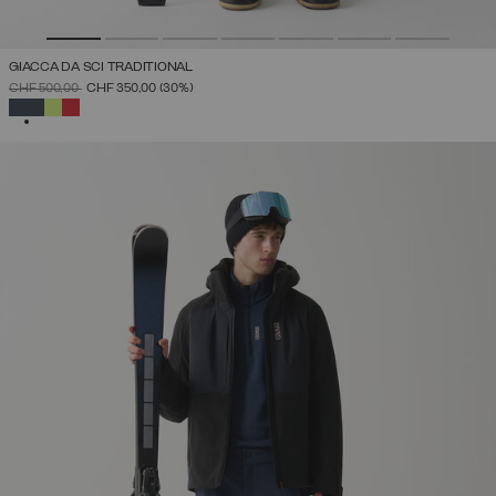
GIACCA DA SCI TRADITIONAL
PREZZO RIDOTTO DA
A
CHF 500,00
CHF 350,00
(30%)
SELEZIONATO