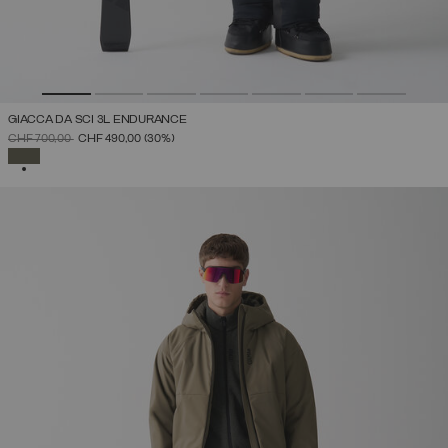
GIACCA DA SCI 3L ENDURANCE
PREZZO RIDOTTO DA
A
CHF 700,00
CHF 490,00
(30%)
SELEZIONATO