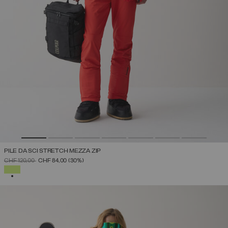
PILE DA SCI STRETCH MEZZA ZIP
PREZZO RIDOTTO DA
A
CHF 120,00
CHF 84,00
(30%)
SELEZIONATO