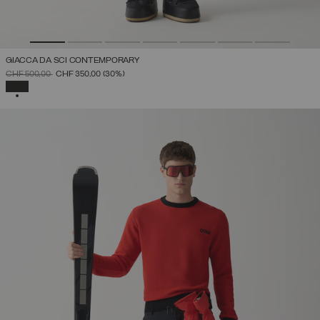
GIACCA DA SCI CONTEMPORARY
PREZZO RIDOTTO DA
A
CHF 500,00
CHF 350,00
(30%)
SELEZIONATO