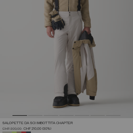
SALOPETTE DA SCI IMBOTTITA CHAPTER
PREZZO RIDOTTO DA
A
CHF 300,00
CHF 210,00
(30%)
SELEZIONATO