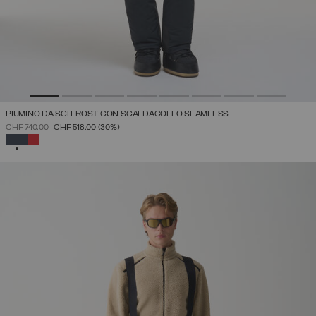
PIUMINO DA SCI FROST CON SCALDACOLLO SEAMLESS
PREZZO RIDOTTO DA
A
CHF 740,00
CHF 518,00
(30%)
SELEZIONATO