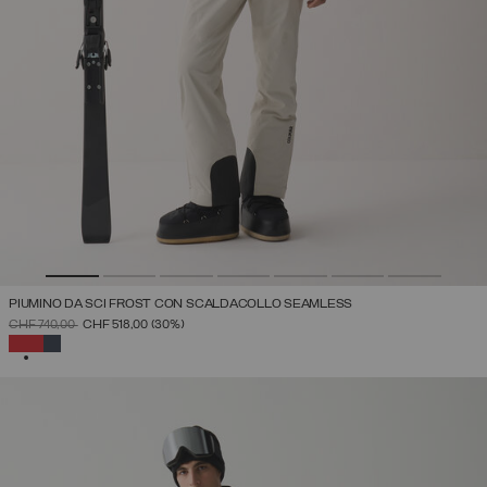
PIUMINO DA SCI FROST CON SCALDACOLLO SEAMLESS
PREZZO RIDOTTO DA
A
CHF 740,00
CHF 518,00
(30%)
SELEZIONATO