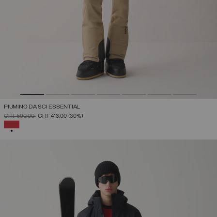
PIUMINO DA SCI ESSENTIAL
PREZZO RIDOTTO DA
A
CHF 590,00
CHF 413,00
(30%)
SELEZIONATO