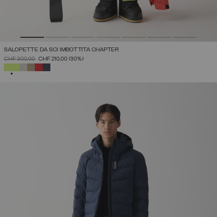
SALOPETTE DA SCI IMBOTTITA CHAPTER
PREZZO RIDOTTO DA
A
CHF 300,00
CHF 210,00
(30%)
SELEZIONATO