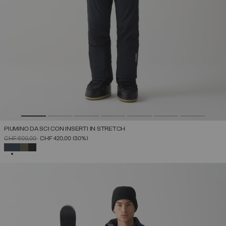
PIUMINO DA SCI CON INSERTI IN STRETCH
PREZZO RIDOTTO DA
A
CHF 600,00
CHF 420,00
(30%)
SELEZIONATO