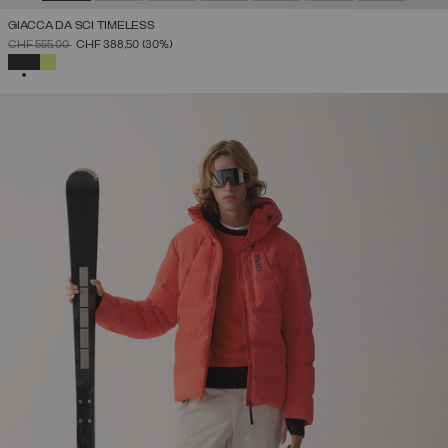
GIACCA DA SCI TIMELESS
PREZZO RIDOTTO DA
A
CHF 555,00
CHF 388,50
(30%)
SELEZIONATO