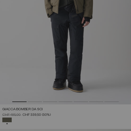
GIACCA BOMBER DA SCI
PREZZO RIDOTTO DA
A
CHF 485,00
CHF 339,50
(30%)
SELEZIONATO