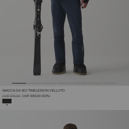
GIACCA DA SCI TIMELESS IN VELLUTO
PREZZO RIDOTTO DA
A
CHF 570,00
CHF 399,00
(30%)
SELEZIONATO