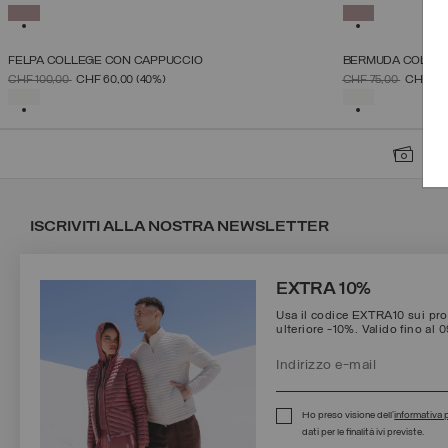
4
6
8
10
12
14
16
SELEZIONATO
SELEZIONA
FELPA COLLEGE CON CAPPUCCIO
BERMUDA COLLEGE
SELEZIONE TAGLIA
PREZZO RIDOTTO DA
A
PREZZO RIDOTTO
A
CHF 100,00
CHF 60,00
(40%)
CHF 75,00
CHF 52
4
6
8
10
12
14
16
SELEZIONATO
SELEZIONA
PRO
ISCRIVITI ALLA NOSTRA NEWSLETTER
EXTRA 10%
Usa il codice EXTRA10 sui prod
ulteriore -10%. Valido fino al 
Protetto da reCAPTCHA, Google
Privacy Policy
e
Termini
applicati.
Ho preso visione dell’
informativa 
dati per le finalità ivi previste.