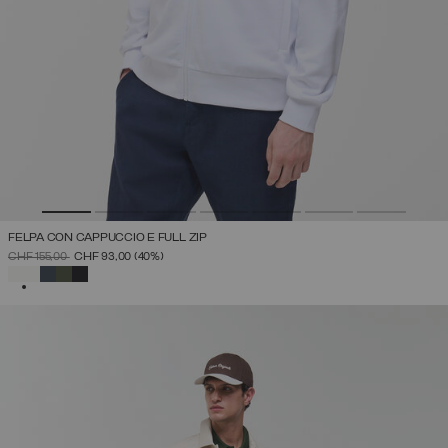
FELPA CON CAPPUCCIO E FULL ZIP
PREZZO RIDOTTO DA
A
CHF 155,00
CHF 93,00
(40%)
SELEZIONATO