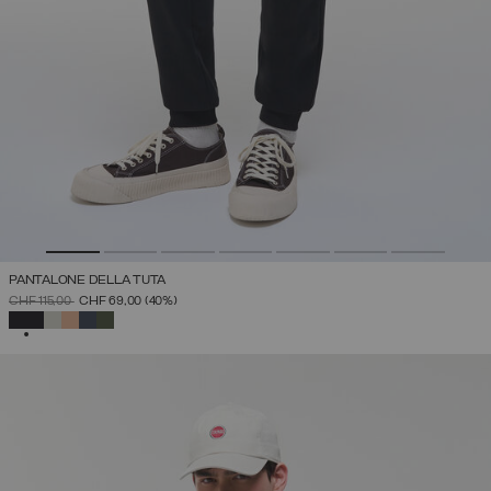
PANTALONE DELLA TUTA
PREZZO RIDOTTO DA
A
CHF 115,00
CHF 69,00
(40%)
SELEZIONATO