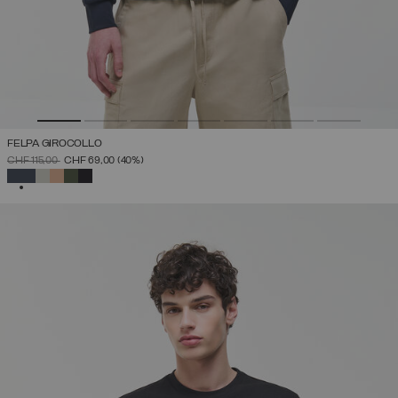
FELPA GIROCOLLO
PREZZO RIDOTTO DA
A
CHF 115,00
CHF 69,00
(40%)
SELEZIONATO