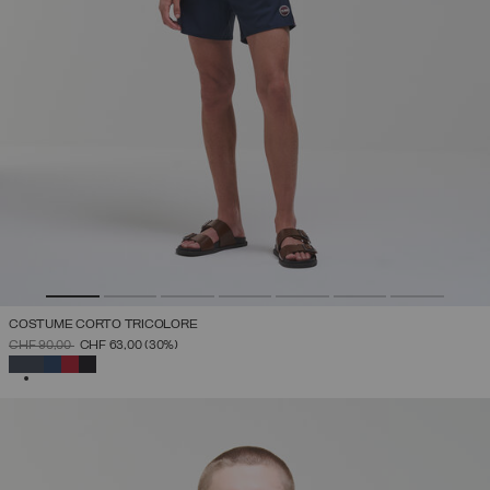
COSTUME CORTO TRICOLORE
PREZZO RIDOTTO DA
A
CHF 90,00
CHF 63,00
(30%)
SELEZIONATO