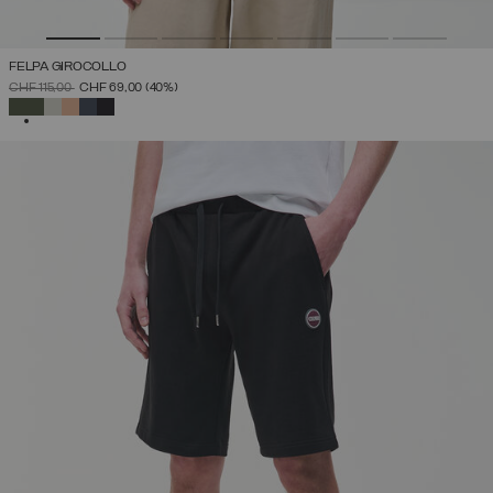
FELPA GIROCOLLO
PREZZO RIDOTTO DA
A
CHF 115,00
CHF 69,00
(40%)
SELEZIONATO