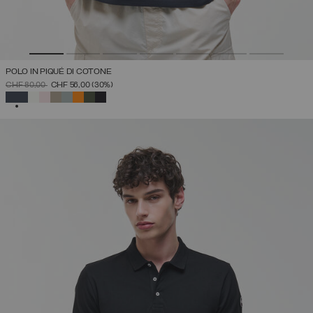
POLO IN PIQUÉ DI COTONE
PREZZO RIDOTTO DA
A
CHF 80,00
CHF 56,00
(30%)
SELEZIONATO