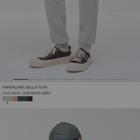
PANTALONE DELLA TUTA
PREZZO RIDOTTO DA
A
CHF 115,00
CHF 69,00
(40%)
SELEZIONATO