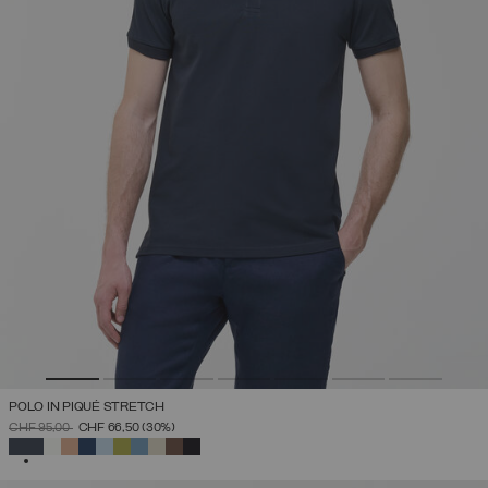
POLO IN PIQUÉ STRETCH
PREZZO RIDOTTO DA
A
CHF 95,00
CHF 66,50
(30%)
SELEZIONATO