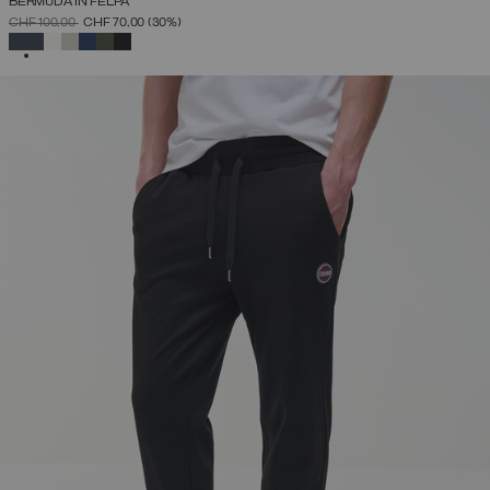
BERMUDA IN FELPA
PREZZO RIDOTTO DA
A
CHF 100,00
CHF 70,00
(30%)
SELEZIONATO