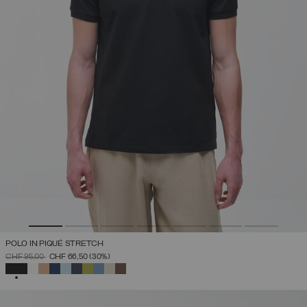
POLO IN PIQUÉ STRETCH
PREZZO RIDOTTO DA
A
CHF 95,00
CHF 66,50
(30%)
SELEZIONATO