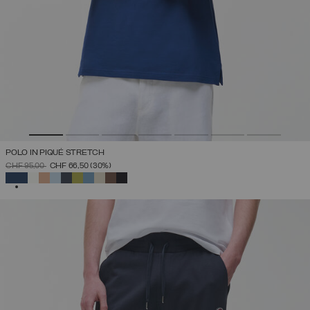
POLO IN PIQUÉ STRETCH
PREZZO RIDOTTO DA
A
CHF 95,00
CHF 66,50
(30%)
SELEZIONATO