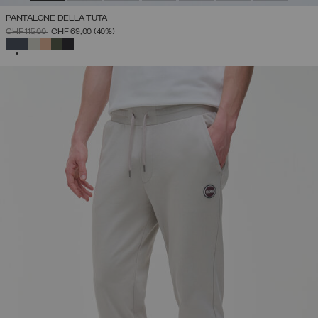
PANTALONE DELLA TUTA
PREZZO RIDOTTO DA
A
CHF 115,00
CHF 69,00
(40%)
SELEZIONATO