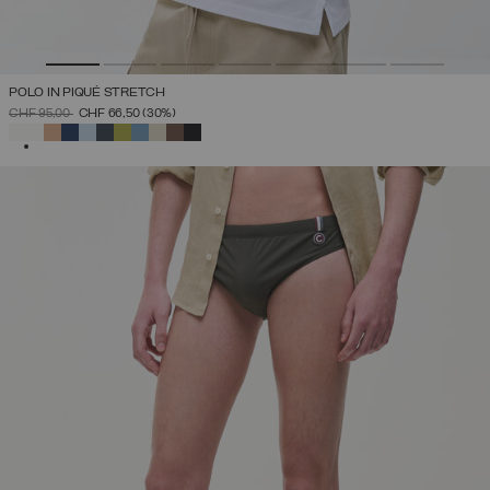
POLO IN PIQUÉ STRETCH
PREZZO RIDOTTO DA
A
CHF 95,00
CHF 66,50
(30%)
SELEZIONATO