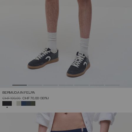
BERMUDA IN FELPA
PREZZO RIDOTTO DA
A
CHF 100,00
CHF 70,00
(30%)
SELEZIONATO