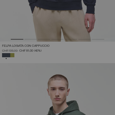
FELPA LOGATA CON CAPPUCCIO
PREZZO RIDOTTO DA
A
CHF 135,00
CHF 81,00
(40%)
SELEZIONATO