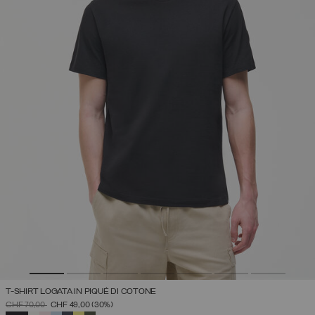
T-SHIRT LOGATA IN PIQUÉ DI COTONE
PREZZO RIDOTTO DA
A
CHF 70,00
CHF 49,00
(30%)
SELEZIONATO