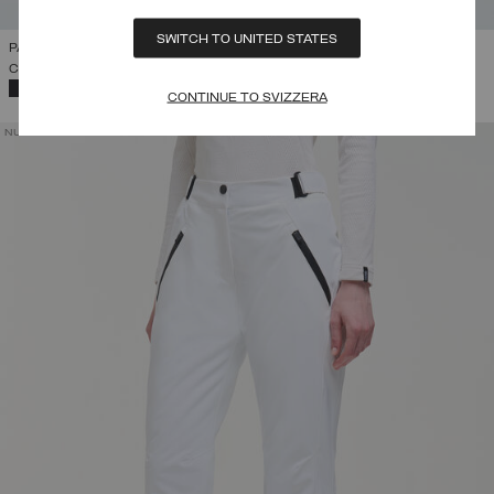
SWITCH TO UNITED STATES
PANTALONI DA SCI IMBOTTITI LIKELY
CHF 275,00
SELEZIONATO
CONTINUE TO SVIZZERA
NUOVI ARRIVI