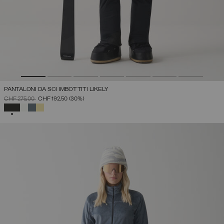
PANTALONI DA SCI IMBOTTITI LIKELY
PREZZO RIDOTTO DA
A
CHF 275,00
CHF 192,50
(30%)
SELEZIONATO