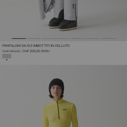
PANTALONI DA SCI IMBOTTITI IN VELLUTO
PREZZO RIDOTTO DA
A
CHF 290,00
CHF 203,00
(30%)
SELEZIONATO