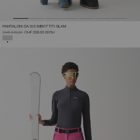
PANTALONI DA SCI IMBOTTITI GLAM
PREZZO RIDOTTO DA
A
CHF 340,00
CHF 238,00
(30%)
SELEZIONATO