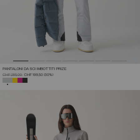
PANTALONI DA SCI IMBOTTITI PRIZE
PREZZO RIDOTTO DA
A
CHF 285,00
CHF 199,50
(30%)
SELEZIONATO