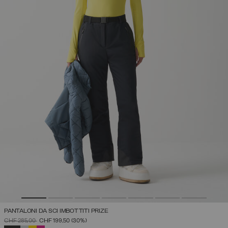
PANTALONI DA SCI IMBOTTITI PRIZE
PREZZO RIDOTTO DA
A
CHF 285,00
CHF 199,50
(30%)
SELEZIONATO