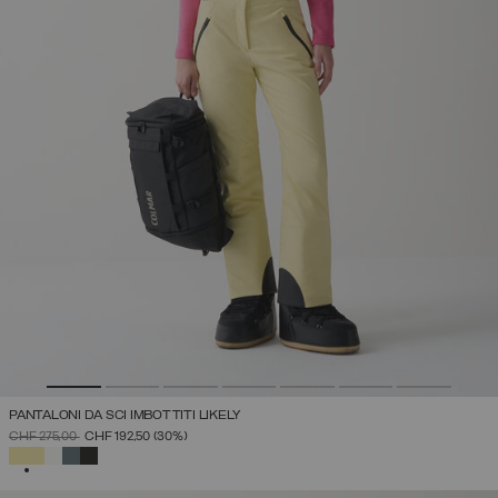
PANTALONI DA SCI IMBOTTITI LIKELY
PREZZO RIDOTTO DA
A
CHF 275,00
CHF 192,50
(30%)
SELEZIONATO