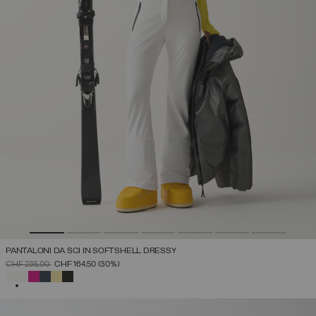
PANTALONI DA SCI IN SOFTSHELL DRESSY
PREZZO RIDOTTO DA
A
CHF 235,00
CHF 164,50
(30%)
SELEZIONATO