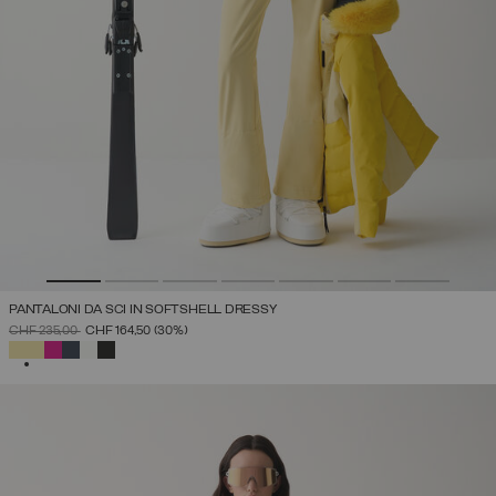
PANTALONI DA SCI IN SOFTSHELL DRESSY
PREZZO RIDOTTO DA
A
CHF 235,00
CHF 164,50
(30%)
SELEZIONATO