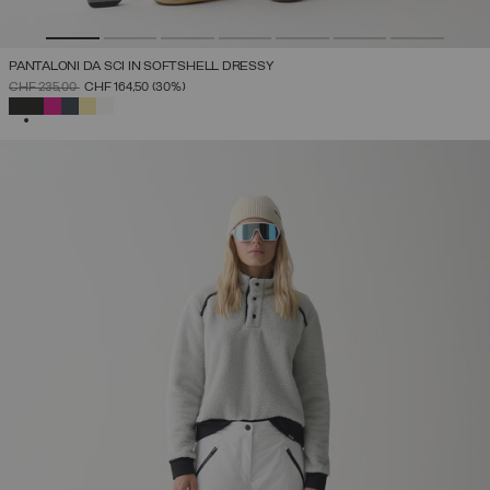
PANTALONI DA SCI IN SOFTSHELL DRESSY
PREZZO RIDOTTO DA
A
CHF 235,00
CHF 164,50
(30%)
SELEZIONATO