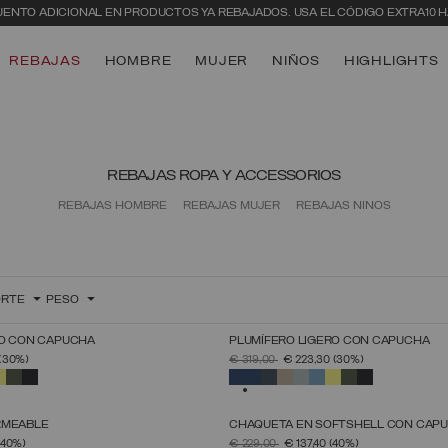
UENTO ADICIONAL EN PRODUCTOS YA REBAJADOS. USA EL CÓDIGO EXTRA10 HA
REBAJAS
HOMBRE
MUJER
NIÑOS
HIGHLIGHTS
REBAJAS ROPA Y ACCESSORIOS
REBAJAS HOMBRE
REBAJAS MUJER
REBAJAS NIÑOS
RTE
PESO
RO CON CAPUCHA
PLUMÍFERO LIGERO CON CAPUCHA
ELECCIONAR TALLA
SELECCIONAR TALLA
 DE
PRECIO REBAJADO DE
A
(30%)
€ 319,00
€ 223,30
(30%)
44
46
48
50
52
54
56
58
60
44
46
48
50
52
54
56
58
60
ADO
SELECCIONADO
RMEABLE
CHAQUETA EN SOFTSHELL CON CAP
ELECCIONAR TALLA
SELECCIONAR TALLA
 DE
PRECIO REBAJADO DE
A
(40%)
€ 229,00
€ 137,40
(40%)