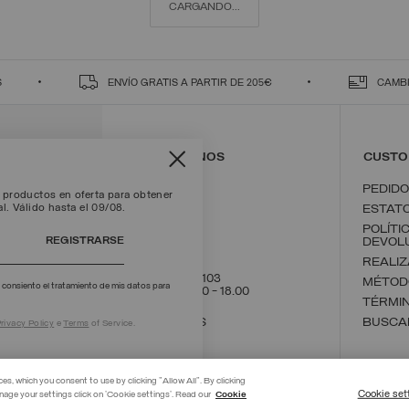
CARGANDO...
S
ENVÍO
GRATIS A PARTIR DE 205€
CAMBI
CONTÁCTENOS
CUSTO
PEDIDO
 productos en oferta para obtener
l. Válido hasta el 09/08.
ESTATO
POLÍTI
REGISTRARSE
DEVOL
REALI
+39 02 8295 8103
MÉTOD
 consiento el tratamiento de mis datos para
Lun - Vie / 9.00 - 18.00
TÉRMIN
ESCRÍBENOS
BUSCA
rivacy Policy
e
Terms
of Service.
ces, which you consent to use by clicking "Allow All". By clicking
Cookie set
nage your settings click on 'Cookie settings'. Read our
Cookie