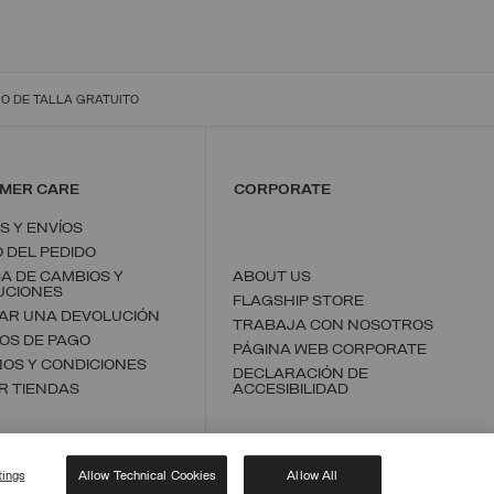
O DE TALLA GRATUITO
MER CARE
CORPORATE
S Y ENVÍOS
 DEL PEDIDO
CA DE CAMBIOS Y
ABOUT US
UCIONES
FLAGSHIP STORE
ZAR UNA DEVOLUCIÓN
TRABAJA CON NOSOTROS
OS DE PAGO
PÁGINA WEB CORPORATE
OS Y CONDICIONES
DECLARACIÓN DE
R TIENDAS
ACCESIBILIDAD
tings
Allow Technical Cookies
Allow All