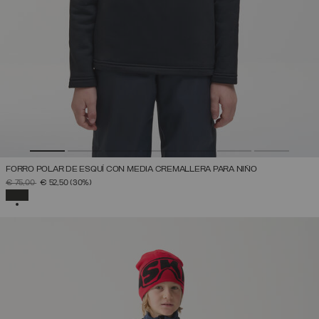
FORRO POLAR DE ESQUÍ CON MEDIA CREMALLERA PARA NIÑO
PRECIO REBAJADO DE
A
€ 75,00
€ 52,50
(30%)
SELECCIONADO