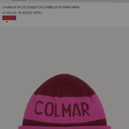
CHAQUETA DE ESQUÍ COLORBLOCK PARA NIÑA
PRECIO REBAJADO DE
A
€ 299,00
€ 209,30
(30%)
SELECCIONADO