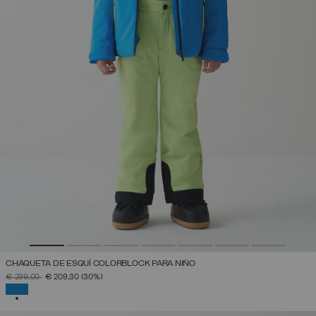
CHAQUETA DE ESQUÍ COLORBLOCK PARA NIÑO
PRECIO REBAJADO DE
A
€ 299,00
€ 209,30
(30%)
SELECCIONADO