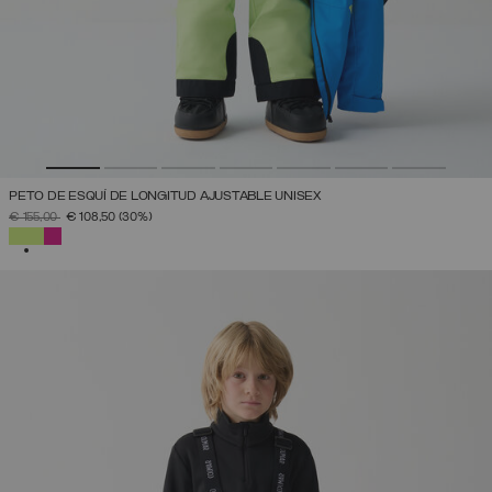
PETO DE ESQUÍ DE LONGITUD AJUSTABLE UNISEX
PRECIO REBAJADO DE
A
€ 155,00
€ 108,50
(30%)
SELECCIONADO