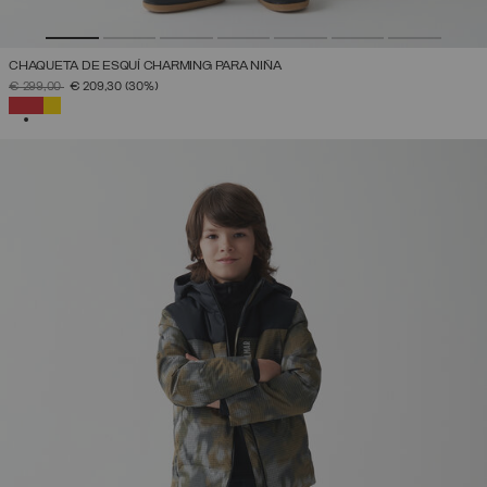
CHAQUETA DE ESQUÍ CHARMING PARA NIÑA
PRECIO REBAJADO DE
A
€ 299,00
€ 209,30
(30%)
SELECCIONADO