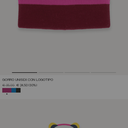
GORRO UNISEX CON LOGOTIPO
PRECIO REBAJADO DE
A
€ 35,00
€ 24,50
(30%)
SELECCIONADO