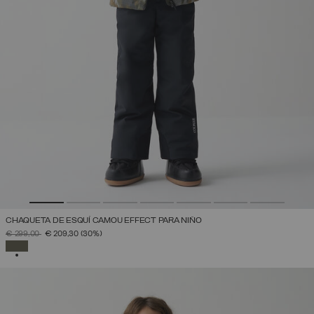
CHAQUETA DE ESQUÍ CAMOU EFFECT PARA NIÑO
PRECIO REBAJADO DE
A
€ 299,00
€ 209,30
(30%)
SELECCIONADO