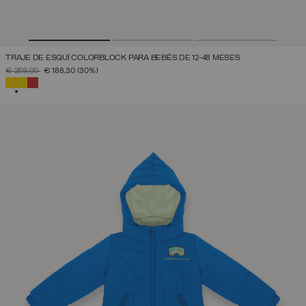
TRAJE DE ESQUÍ COLORBLOCK PARA BEBÉS DE 12-48 MESES
PRECIO REBAJADO DE
A
€ 269,00
€ 188,30
(30%)
SELECCIONADO