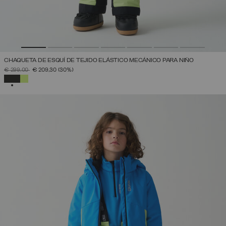
CHAQUETA DE ESQUÍ DE TEJIDO ELÁSTICO MECÁNICO PARA NIÑO
PRECIO REBAJADO DE
A
€ 299,00
€ 209,30
(30%)
SELECCIONADO