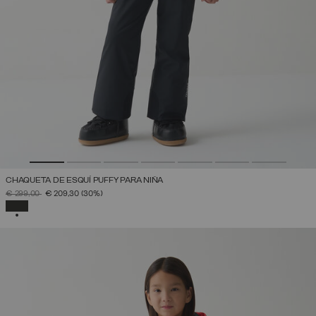
CHAQUETA DE ESQUÍ PUFFY PARA NIÑA
PRECIO REBAJADO DE
A
€ 299,00
€ 209,30
(30%)
SELECCIONADO