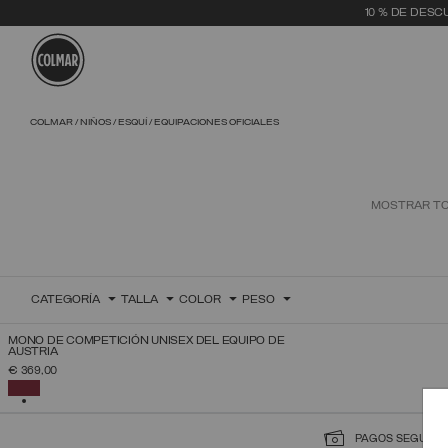
10 % DE DESC
Saltar al contenido principal
Saltar al contenido del pie de página
COLMAR
NIÑOS
ESQUÍ
EQUIPACIONES OFICIALES
MOSTRAR T
CATEGORÍA
TALLA
COLOR
PESO
NOVEDADES
MONO DE COMPETICIÓN UNISEX DEL EQUIPO DE
AUSTRIA
SELECCIONAR TALLA
€ 369,00
XS
S
M
L
XL
SELECCIONADO
PAGOS SEGURO