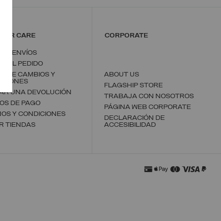
MER CARE
CORPORATE
S Y ENVÍOS
 DEL PEDIDO
CA DE CAMBIOS Y
ABOUT US
UCIONES
FLAGSHIP STORE
ZAR UNA DEVOLUCIÓN
TRABAJA CON NOSOTROS
OS DE PAGO
PÁGINA WEB CORPORATE
OS Y CONDICIONES
DECLARACIÓN DE
R TIENDAS
ACCESIBILIDAD