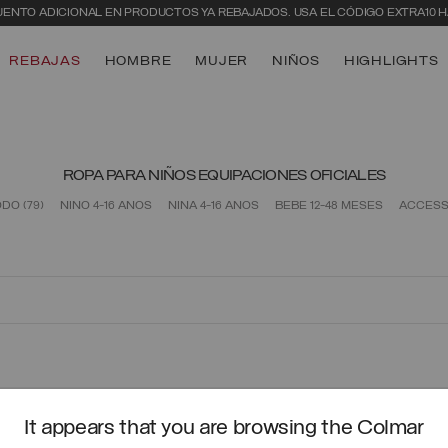
UENTO ADICIONAL EN PRODUCTOS YA REBAJADOS. USA EL CÓDIGO EXTRA10 HA
REBAJAS
HOMBRE
MUJER
NIÑOS
HIGHLIGHTS
ROPA PARA NIÑOS EQUIPACIONES OFICIALES
ODO
(79)
NIÑO 4-16 AÑOS
NIÑA 4-16 AÑOS
BÉBÉ 12-48 MESES
ACCESS
It appears that you are browsing the Colmar
S
ENVÍO
GRATIS A PARTIR DE 205€
CAMBI