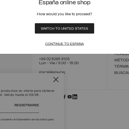
España online shop
How would you like to proceed?
CONTÁCTENOS
CUSTO
SWITCH TO UNITED STATES
PEDIDO
ESTATO
POLÍTI
CONTINUE TO ESPAÑA
DEVOL
REALI
+39 02 8295 8103
MÉTOD
Lun - Vie / 9.00 - 18.00
TÉRMIN
ESCRÍBENOS
BUSCA
 productos en oferta para obtener
l. Válido hasta el 09/08.
REGISTRARSE
 consiento el tratamiento de mis datos para