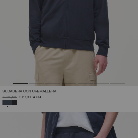
SUDADERA CON CREMALLERA
PRECIO REBAJADO DE
A
€ 145,00
€ 87,00
(40%)
SELECCIONADO