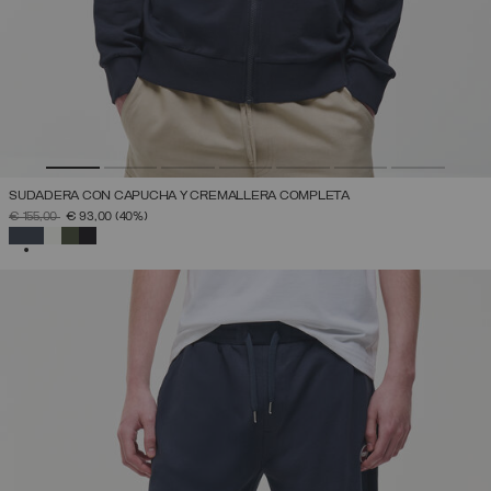
SUDADERA CON CAPUCHA Y CREMALLERA COMPLETA
PRECIO REBAJADO DE
A
€ 155,00
€ 93,00
(40%)
SELECCIONADO