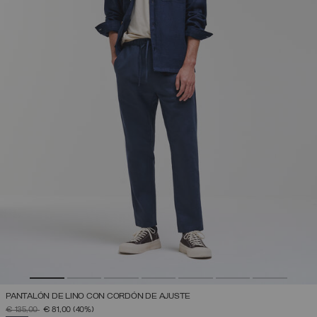
PANTALÓN DE LINO CON CORDÓN DE AJUSTE
PRECIO REBAJADO DE
A
€ 135,00
€ 81,00
(40%)