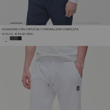
SUDADERA CON CAPUCHA Y CREMALLERA COMPLETA
PRECIO REBAJADO DE
A
€ 155,00
€ 93,00
(40%)
SELECCIONADO