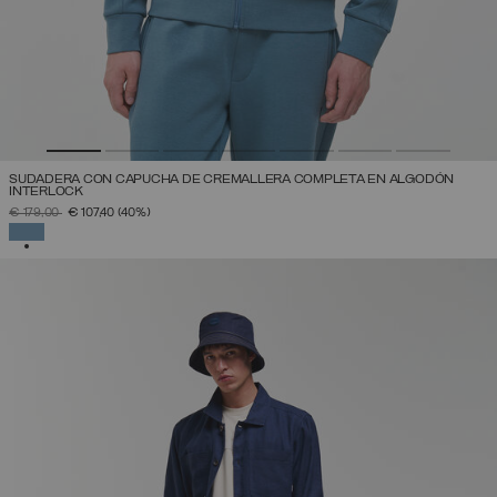
SUDADERA CON CAPUCHA DE CREMALLERA COMPLETA EN ALGODÓN
INTERLOCK
PRECIO REBAJADO DE
A
€ 179,00
€ 107,40
(40%)
SELECCIONADO