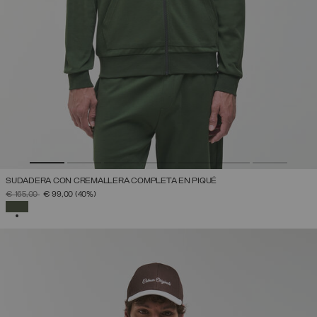
SUDADERA CON CREMALLERA COMPLETA EN PIQUÉ
PRECIO REBAJADO DE
A
€ 165,00
€ 99,00
(40%)
SELECCIONADO