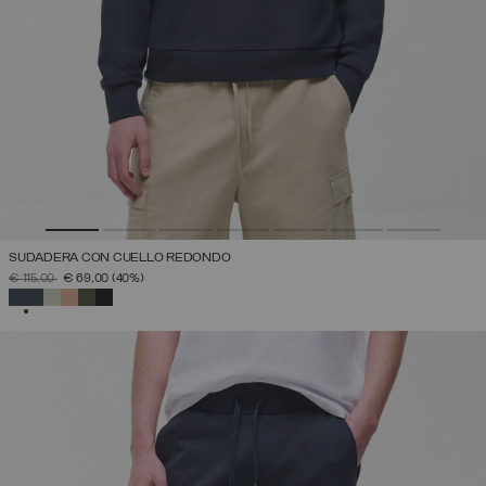
SUDADERA CON CUELLO REDONDO
PRECIO REBAJADO DE
A
€ 115,00
€ 69,00
(40%)
SELECCIONADO