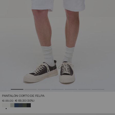
PANTALÓN CORTO DE FELPA
PRECIO REBAJADO DE
A
€ 99,00
€ 69,30
(30%)
SELECCIONADO