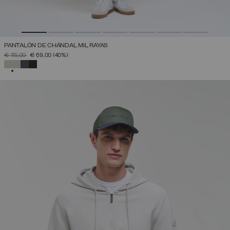
PANTALÓN DE CHÁNDAL MIL RAYAS
PRECIO REBAJADO DE
A
€ 115,00
€ 69,00
(40%)
SELECCIONADO