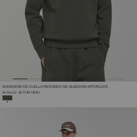
SUDADERA DE CUELLO REDONDO DE ALGODÓN INTERLOCK
PRECIO REBAJADO DE
A
€ 129,00
€ 77,40
(40%)
SELECCIONADO