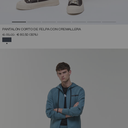
PANTALÓN CORTO DE FELPA CON CREMALLERA
PRECIO REBAJADO DE
A
€ 115,00
€ 80,50
(30%)
SELECCIONADO