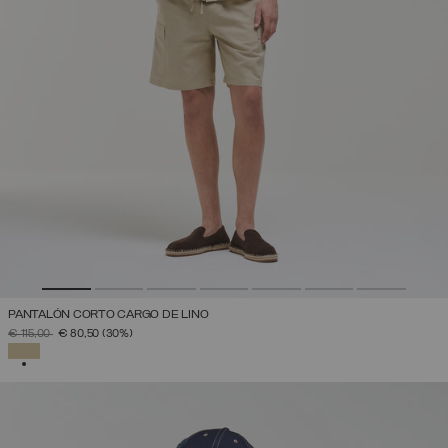
PANTALÓN CORTO CARGO DE LINO
PRECIO REBAJADO DE
A
€ 115,00
€ 80,50
(30%)
SELECCIONADO