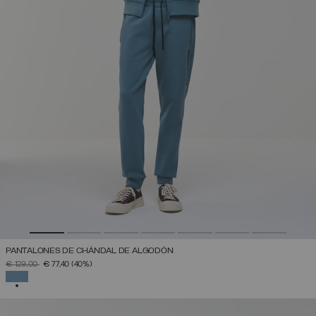
PANTALONES DE CHÁNDAL DE ALGODÓN
PRECIO REBAJADO DE
A
€ 129,00
€ 77,40
(40%)
SELECCIONADO