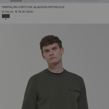
PANTALÓN CORTO DE ALGODÓN INTERLOCK
PRECIO REBAJADO DE
A
€ 109,00
€ 76,30
(30%)
SELECCIONADO