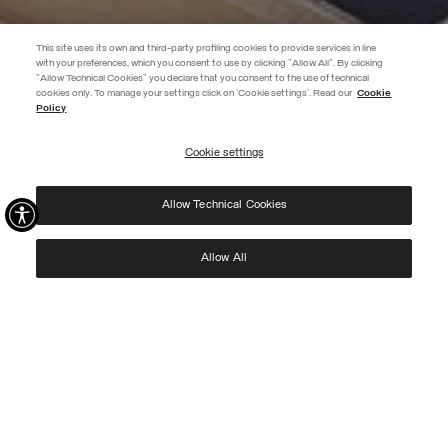
This site uses its own and third-party profiling cookies to provide services in line
with your preferences, which you consent to use by clicking "Allow All". By clicking
"Allow Technical Cookies" you declare that you consent to the use of technical
EXTRA 10%
cookies only. To manage your settings click on 'Cookie settings'. Read our
Cookie
Policy
Usa el código EXTRA10 en los productos en oferta para obtener un 10 %
de descuento adicional. Válido hasta el 09/08.
Cookie settings
REGISTRARSE
Allow Technical Cookies
He leído la
política de privacidad
y consiento el tratamiento de mis datos para los fines
allí especificados.
Protected by reCAPTCHA, Google
Privacy Policy
e
Terms
of Service.
Allow All