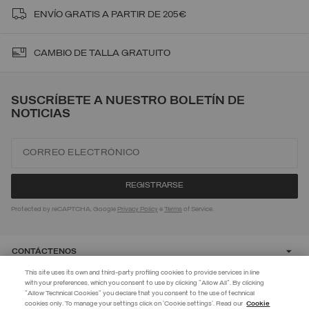
ENVÍO
GRATIS A PARTIR DE 205€
CAMBIO DE TALLA GRATUITO
SUSCRÍBETE A NUESTRO BOLETÍN DE
NOTICIAS
Protected by reCAPTCHA, Google
Privacy Policy
e
Terms
of Service.
CONTÁCTENOS
This site uses its own and third-party profiling cookies to provide services in line
with your preferences, which you consent to use by clicking "Allow All". By clicking
CUSTOMER CARE
"Allow Technical Cookies" you declare that you consent to the use of technical
EXTRA 10%
cookies only. To manage your settings click on 'Cookie settings'. Read our
Cookie