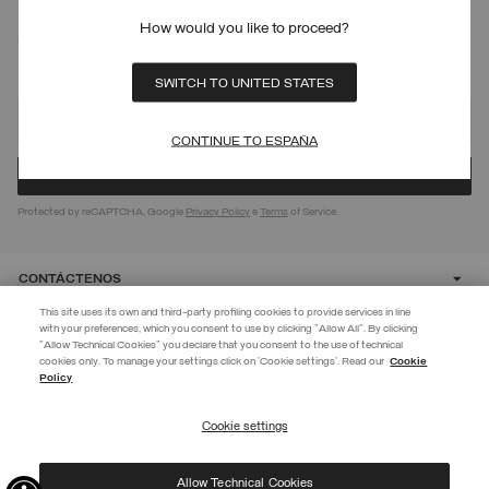
How would you like to proceed?
SUSCRÍBETE A NUESTRO BOLETÍN DE
NOTICIAS
SWITCH TO UNITED STATES
CONTINUE TO ESPAÑA
Protected by reCAPTCHA, Google
Privacy Policy
e
Terms
of Service.
CONTÁCTENOS
This site uses its own and third-party profiling cookies to provide services in line
with your preferences, which you consent to use by clicking "Allow All". By clicking
CUSTOMER CARE
"Allow Technical Cookies" you declare that you consent to the use of technical
EXTRA 10%
cookies only. To manage your settings click on 'Cookie settings'. Read our
Cookie
Policy
Usa el código EXTRA10 en los productos en oferta para obtener un 10 %
CORPORATE
de descuento adicional. Válido hasta el 09/08.
Cookie settings
REGISTRARSE
Allow Technical Cookies