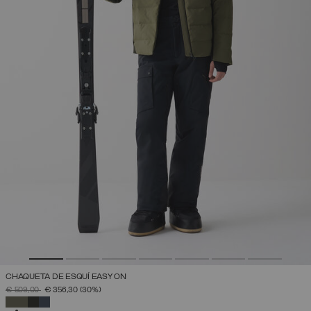
CHAQUETA DE ESQUÍ EASY ON
PRECIO REBAJADO DE
A
€ 509,00
€ 356,30
(30%)
SELECCIONADO