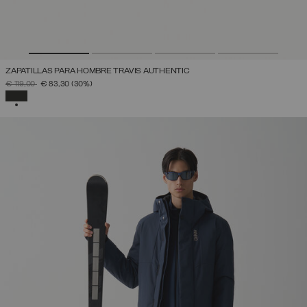
ZAPATILLAS PARA HOMBRE TRAVIS AUTHENTIC
PRECIO REBAJADO DE
A
€ 119,00
€ 83,30
(30%)
SELECCIONADO