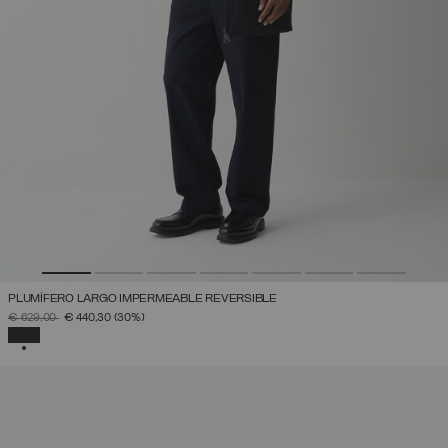
PLUMÍFERO LARGO IMPERMEABLE REVERSIBLE
PRECIO REBAJADO DE
A
€ 629,00
€ 440,30
(30%)
SELECCIONADO