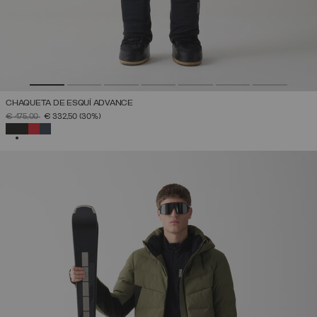
CHAQUETA DE ESQUÍ ADVANCE
PRECIO REBAJADO DE
A
€ 475,00
€ 332,50
(30%)
SELECCIONADO