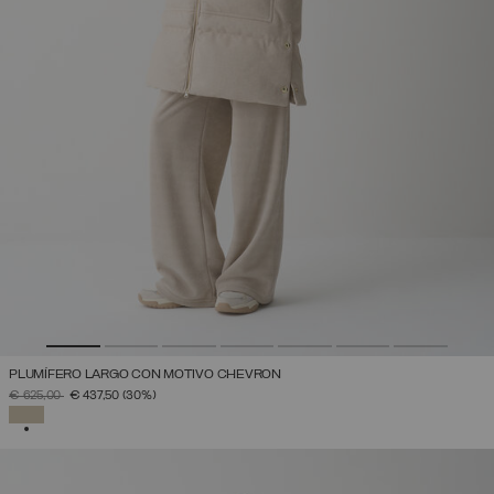
PLUMÍFERO LARGO CON MOTIVO CHEVRON
PRECIO REBAJADO DE
A
€ 625,00
€ 437,50
(30%)
SELECCIONADO