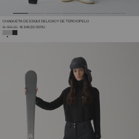
CHAQUETA DE ESQUÍ DELICACY DE TERCIOPELO
PRECIO REBAJADO DE
A
€ 499,00
€ 349,30
(30%)
SELECCIONADO