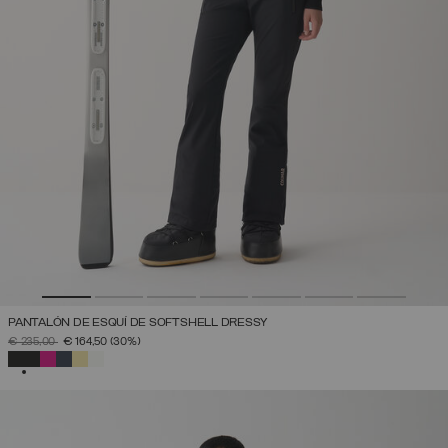
PANTALÓN DE ESQUÍ DE SOFTSHELL DRESSY
PRECIO REBAJADO DE
A
€ 235,00
€ 164,50
(30%)
SELECCIONADO