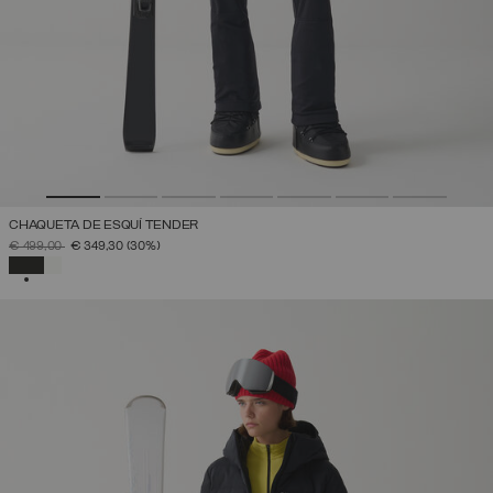
CHAQUETA DE ESQUÍ TENDER
PRECIO REBAJADO DE
A
€ 499,00
€ 349,30
(30%)
SELECCIONADO