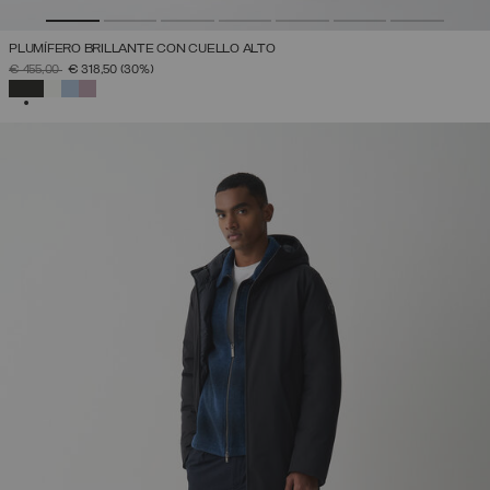
PLUMÍFERO BRILLANTE CON CUELLO ALTO
PRECIO REBAJADO DE
A
€ 455,00
€ 318,50
(30%)
SELECCIONADO