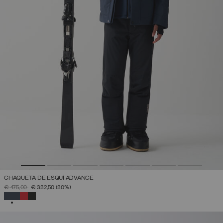
CHAQUETA DE ESQUÍ ADVANCE
PRECIO REBAJADO DE
A
€ 475,00
€ 332,50
(30%)
SELECCIONADO