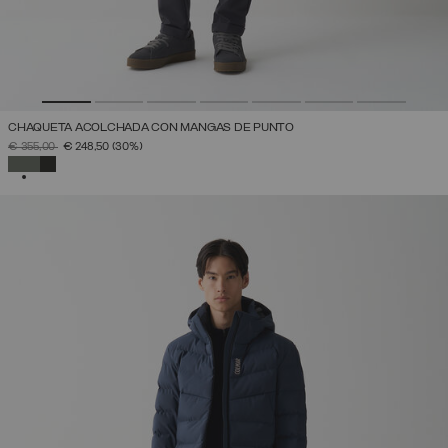
CHAQUETA ACOLCHADA CON MANGAS DE PUNTO
PRECIO REBAJADO DE
A
€ 355,00
€ 248,50
(30%)
SELECCIONADO