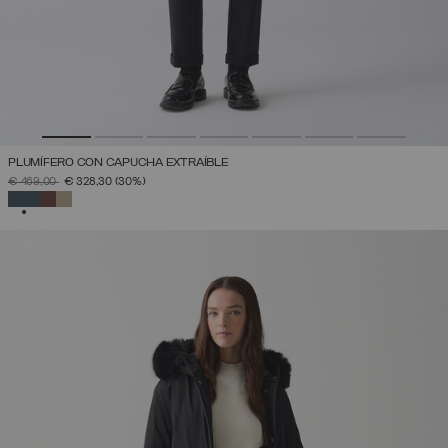
PLUMÍFERO CON CAPUCHA EXTRAÍBLE
PRECIO REBAJADO DE
A
€ 469,00
€ 328,30
(30%)
SELECCIONADO