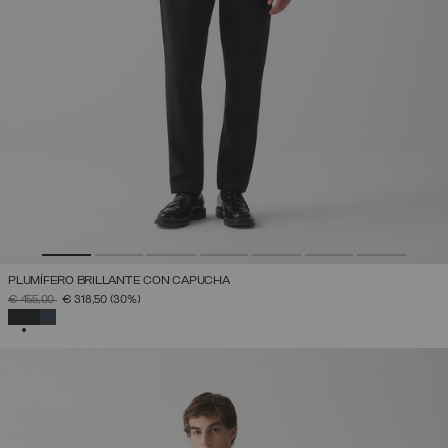
PLUMÍFERO BRILLANTE CON CAPUCHA
PRECIO REBAJADO DE
A
€ 455,00
€ 318,50
(30%)
SELECCIONADO