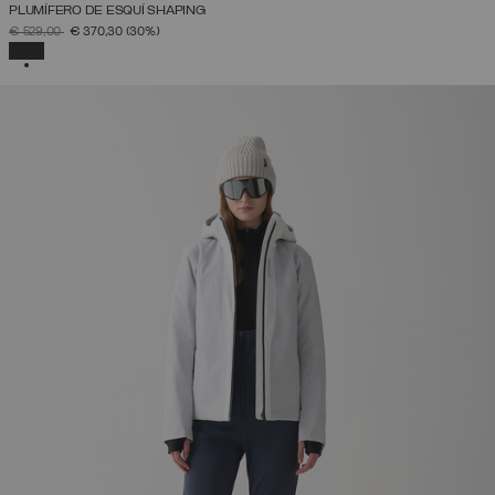
PLUMÍFERO DE ESQUÍ SHAPING
PRECIO REBAJADO DE
A
€ 529,00
€ 370,30
(30%)
SELECCIONADO