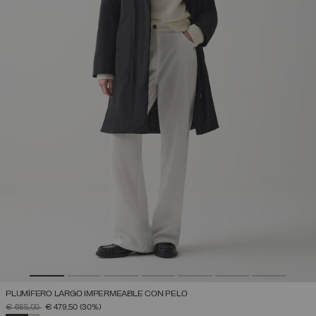
PLUMÍFERO LARGO IMPERMEABLE CON PELO
PRECIO REBAJADO DE
A
€ 685,00
€ 479,50
(30%)