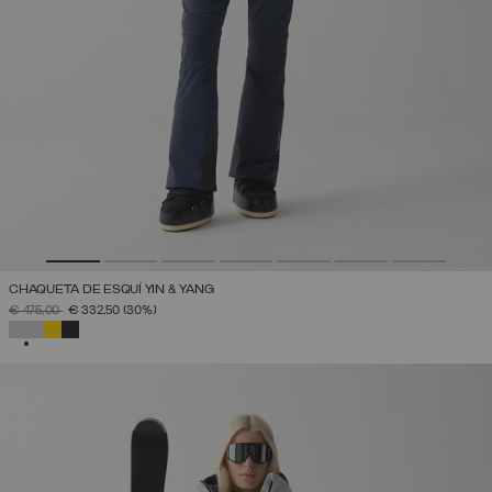
CHAQUETA DE ESQUÍ YIN & YANG
PRECIO REBAJADO DE
A
€ 475,00
€ 332,50
(30%)
SELECCIONADO