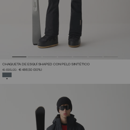
CHAQUETA DE ESQUÍ SHAPED CON PELO SINTÉTICO
PRECIO REBAJADO DE
A
€ 695,00
€ 486,50
(30%)
SELECCIONADO