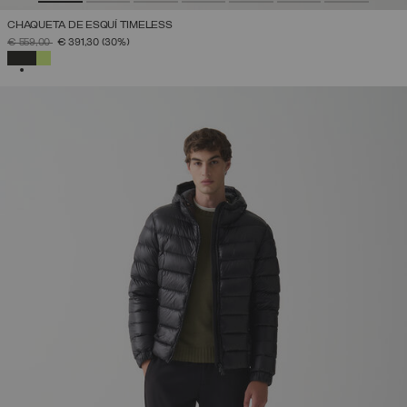
CHAQUETA DE ESQUÍ TIMELESS
PRECIO REBAJADO DE
A
€ 559,00
€ 391,30
(30%)
SELECCIONADO