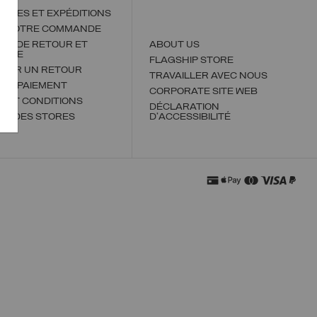
NDES ET EXPÉDITIONS
DE VOTRE COMMANDE
QUE DE RETOUR ET
ABOUT US
ANGE
FLAGSHIP STORE
TUER UN RETOUR
TRAVAILLER AVEC NOUS
 DE PAIEMENT
CORPORATE SITE WEB
 ET CONDITIONS
DÉCLARATION
ER DES STORES
D'ACCESSIBILITÉ