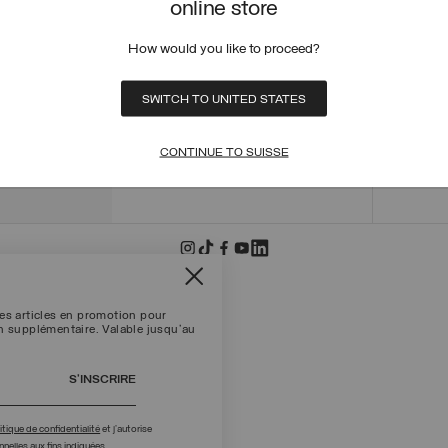
online store
COMMA
ÉTAT 
How would you like to proceed?
POLITI
D'ÉCH
EFFEC
SWITCH TO UNITED STATES
+39 02 8295 8103
MODES
Lun - Ven / 9.00 - 18.00
TERMES
CONTINUE TO SUISSE
NOUS ÉCRIRE
TROUV
les articles en promotion pour
on supplémentaire. Valable jusqu'au
S’INSCRIRE
itique de confidentialité
et j’autorise
nelles aux fins indiquées.