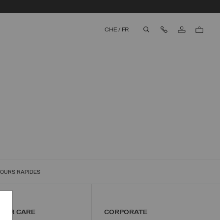
Nous contacter
CHE
/
FR
aria.label.btn.search
OURS RAPIDES
MER CARE
CORPORATE