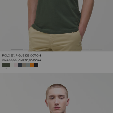
POLO EN PIQUÉ DE COTON
PRIX RÉDUIT DE
À
CHF 80,00
CHF 56,00
(30%)
SÉLECTIONNÉ