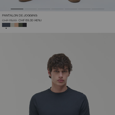
PANTALON DE JOGGING
PRIX RÉDUIT DE
À
CHF 115,00
CHF 69,00
(40%)
SÉLECTIONNÉ