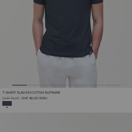
T-SHIRT SLIM EN COTON SUPIMA®
PRIX RÉDUIT DE
À
CHF 70,00
CHF 49,00
(30%)
SÉLECTIONNÉ