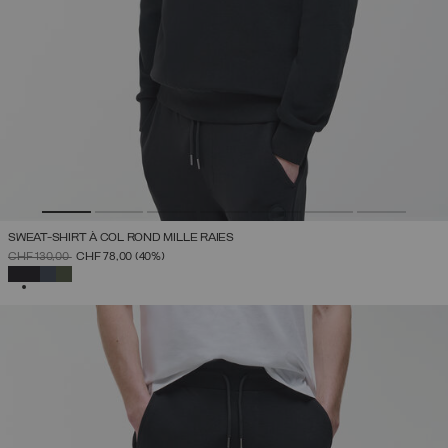
SWEAT-SHIRT À COL ROND MILLE RAIES
PRIX RÉDUIT DE
À
CHF 130,00
CHF 78,00
(40%)
SÉLECTIONNÉ