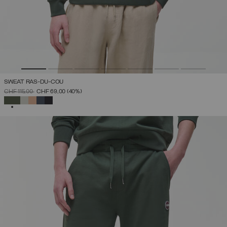
SWEAT RAS-DU-COU
PRIX RÉDUIT DE
À
CHF 115,00
CHF 69,00
(40%)
SÉLECTIONNÉ