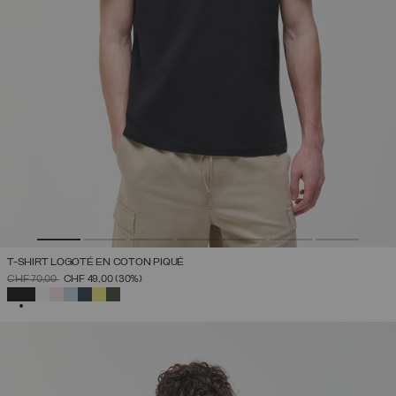
T-SHIRT LOGOTÉ EN COTON PIQUÉ
PRIX RÉDUIT DE
À
CHF 70,00
CHF 49,00
(30%)
SÉLECTIONNÉ