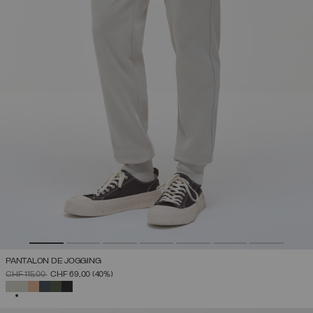
PANTALON DE JOGGING
PRIX RÉDUIT DE
À
CHF 115,00
CHF 69,00
(40%)
SÉLECTIONNÉ