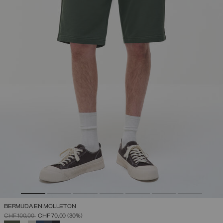
BERMUDA EN MOLLETON
PRIX RÉDUIT DE
À
CHF 100,00
CHF 70,00
(30%)
SÉLECTIONNÉ