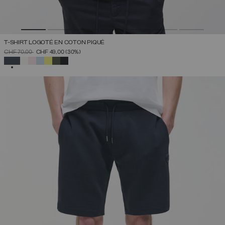
T-SHIRT LOGOTÉ EN COTON PIQUÉ
PRIX RÉDUIT DE
À
CHF 70,00
CHF 49,00
(30%)
SÉLECTIONNÉ