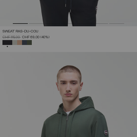
SWEAT RAS-DU-COU
PRIX RÉDUIT DE
À
CHF 115,00
CHF 69,00
(40%)
SÉLECTIONNÉ