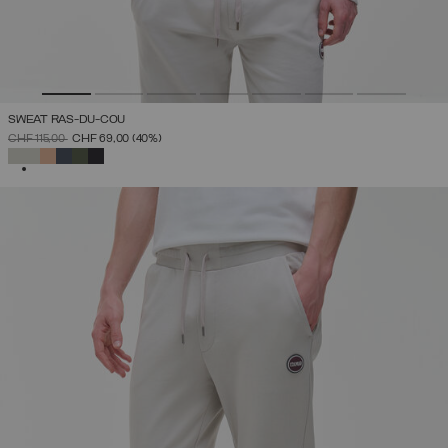
SWEAT RAS-DU-COU
PRIX RÉDUIT DE
À
CHF 115,00
CHF 69,00
(40%)
SÉLECTIONNÉ