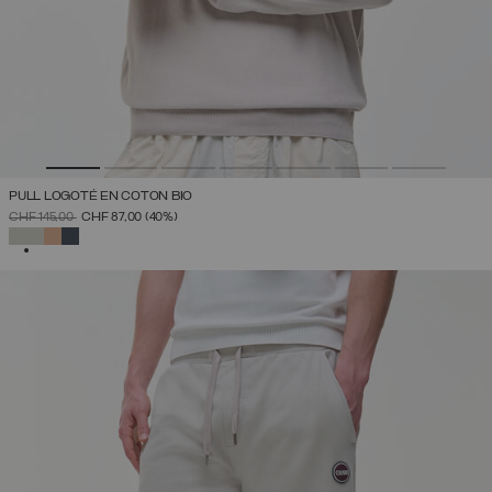
PULL LOGOTÉ EN COTON BIO
PRIX RÉDUIT DE
À
CHF 145,00
CHF 87,00
(40%)
SÉLECTIONNÉ