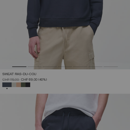
SWEAT RAS-DU-COU
PRIX RÉDUIT DE
À
CHF 115,00
CHF 69,00
(40%)
SÉLECTIONNÉ