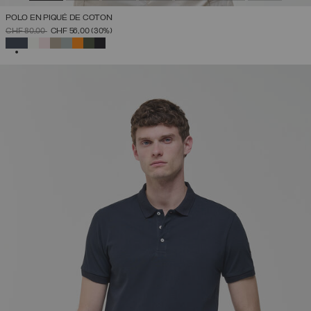
POLO EN PIQUÉ DE COTON
PRIX RÉDUIT DE
À
CHF 80,00
CHF 56,00
(30%)
SÉLECTIONNÉ