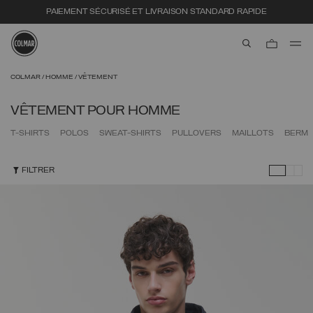
PAIEMENT SÉCURISÉ ET LIVRAISON STANDARD RAPIDE
aria.label.btn.s
Passer au contenu principal
Passer au contenu en pied de page
COLMAR
HOMME
VÊTEMENT
VÊTEMENT POUR HOMME
T-SHIRTS
POLOS
SWEAT-SHIRTS
PULLOVERS
MAILLOTS
BERM
FILTRER