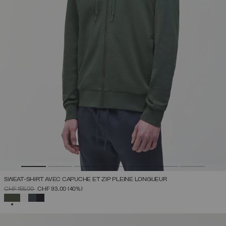
SWEAT-SHIRT AVEC CAPUCHE ET ZIP PLEINE LONGUEUR
PRIX RÉDUIT DE
À
CHF 155,00
CHF 93,00
(40%)
SÉLECTIONNÉ