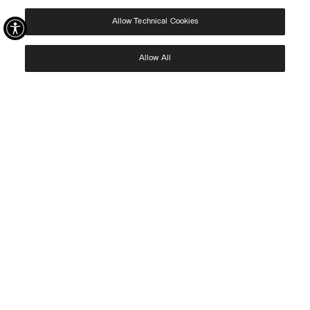
Allow Technical Cookies
J’ai pris connaissance de votre
politique de confidentialité
et j’autorise l’utilisation de
mes données personnelles aux fins indiquées.
Protected by reCAPTCHA, Google
Privacy Policy
e
Terms
of Service.
Allow All