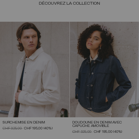
DÉCOUVREZ LA COLLECTION
SURCHEMISE EN DENIM
DOUDOUNE EN DENIM AVEC
CAPUCHE AMOVIBLE
PRIX RÉDUIT DE
À
CHF 325,00
CHF 195,00
(40%)
PRIX RÉDUIT DE
À
CHF 325,00
CHF 195,00
(40%)