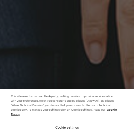
This site uses its own and third-party profiling cookies to provide services in line
with your preferences, which you consent to use by clicking "Allow All". By clicking
"Allow Technical Cookies" you declare that you consent to the use of technical
EXTRA 10%
cookies only. To manage your settings click on 'Cookie settings'. Read our
Cookie
Policy
Utilisez le code EXTRA10 sur les articles en promotion pour bénéficier de
10 % de réduction supplémentaire. Valable jusqu'au 09/08.
Cookie settings
S’INSCRIRE