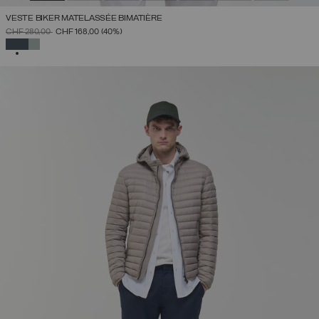
VESTE BIKER MATELASSÉE BIMATIÈRE
PRIX RÉDUIT DE
À
CHF 280,00
CHF 168,00
(40%)
SÉLECTIONNÉ