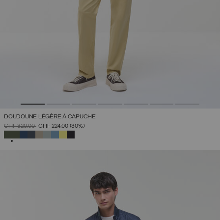
DOUDOUNE LÉGÈRE À CAPUCHE
PRIX RÉDUIT DE
À
CHF 320,00
CHF 224,00
(30%)
SÉLECTIONNÉ