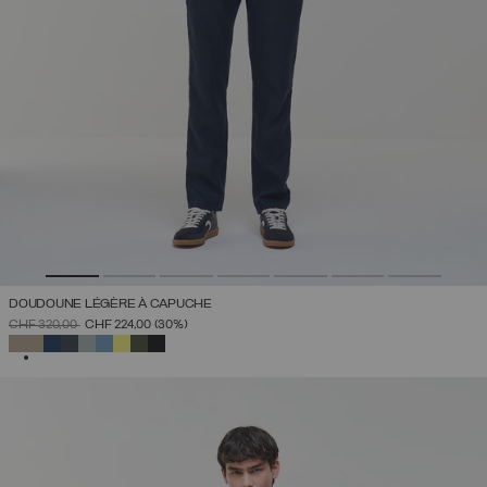
DOUDOUNE LÉGÈRE À CAPUCHE
PRIX RÉDUIT DE
À
CHF 320,00
CHF 224,00
(30%)
SÉLECTIONNÉ