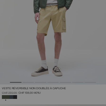
VESTE RÉVERSIBLE NON DOUBLÉE À CAPUCHE
PRIX RÉDUIT DE
À
CHF 230,00
CHF 138,00
(40%)
SÉLECTIONNÉ