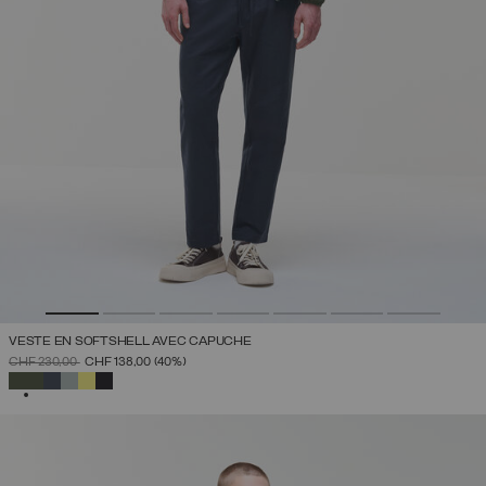
VESTE EN SOFTSHELL AVEC CAPUCHE
PRIX RÉDUIT DE
À
CHF 230,00
CHF 138,00
(40%)
SÉLECTIONNÉ