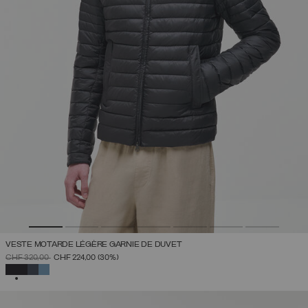
VESTE MOTARDE LÉGÈRE GARNIE DE DUVET
PRIX RÉDUIT DE
À
CHF 320,00
CHF 224,00
(30%)
SÉLECTIONNÉ