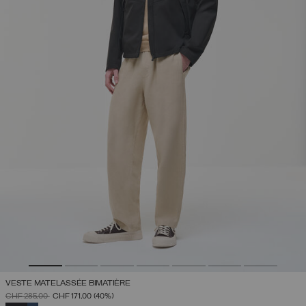
VESTE MATELASSÉE BIMATIÈRE
PRIX RÉDUIT DE
À
CHF 285,00
CHF 171,00
(40%)
SÉLECTIONNÉ