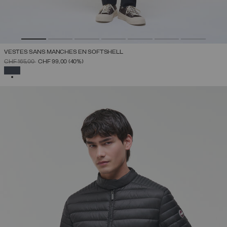
VESTES SANS MANCHES EN SOFTSHELL
PRIX RÉDUIT DE
À
CHF 165,00
CHF 99,00
(40%)
SÉLECTIONNÉ