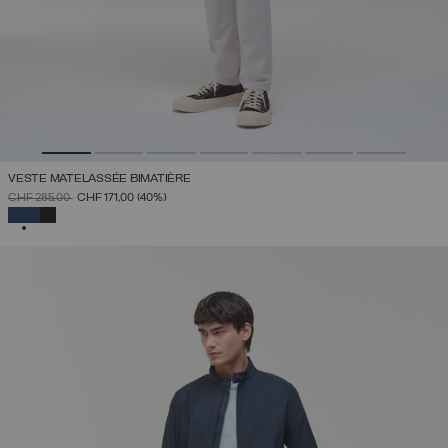
VESTE MATELASSÉE BIMATIÈRE
PRIX RÉDUIT DE
À
CHF 285,00
CHF 171,00
(40%)
SÉLECTIONNÉ