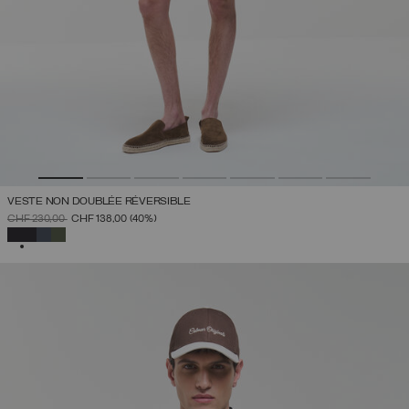
VESTE NON DOUBLÉE RÉVERSIBLE
PRIX RÉDUIT DE
À
CHF 230,00
CHF 138,00
(40%)
SÉLECTIONNÉ