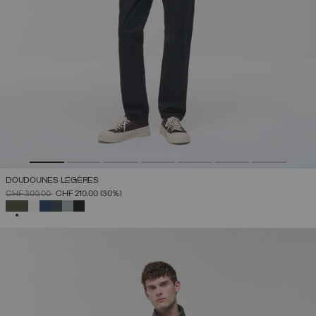
DOUDOUNES LÉGÈRES
PRIX RÉDUIT DE
À
CHF 300,00
CHF 210,00
(30%)
SÉLECTIONNÉ