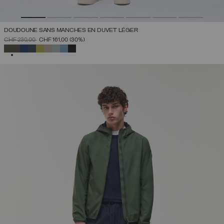
DOUDOUNE SANS MANCHES EN DUVET LÉGER
PRIX RÉDUIT DE
À
CHF 230,00
CHF 161,00
(30%)
SÉLECTIONNÉ