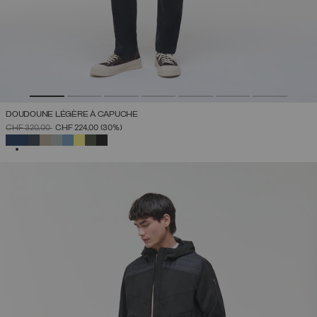
DOUDOUNE LÉGÈRE À CAPUCHE
PRIX RÉDUIT DE
À
CHF 320,00
CHF 224,00
(30%)
SÉLECTIONNÉ