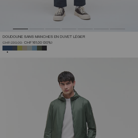
DOUDOUNE SANS MANCHES EN DUVET LÉGER
PRIX RÉDUIT DE
À
CHF 230,00
CHF 161,00
(30%)
SÉLECTIONNÉ