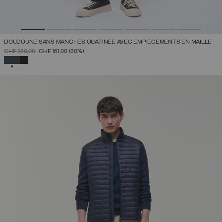
DOUDOUNE SANS MANCHES OUATINÉE AVEC EMPIÈCEMENTS EN MAILLE
PRIX RÉDUIT DE
À
CHF 230,00
CHF 161,00
(30%)
SÉLECTIONNÉ