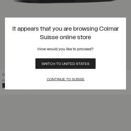
It appears that you are browsing Colmar
Suisse online store
How would you like to proceed?
SWITCH TO UNITED STATES
CLAQUETTES UNISEXES LOGO
CONTINUE TO SUISSE
PRIX RÉDUIT DE
À
CHF 44,00
CHF 30,80
(30%)
SÉLECTIONNÉ