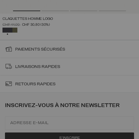
CLAQUETTES HOMME LOGO
PRIX RÉDUIT DE
À
CHF 44,00
CHF 30,80
(30%)
SÉLECTIONNÉ
PAIEMENTS SÉCURISÉS
LIVRAISONS RAPIDES
RETOURS RAPIDES
INSCRIVEZ-VOUS À NOTRE NEWSLETTER