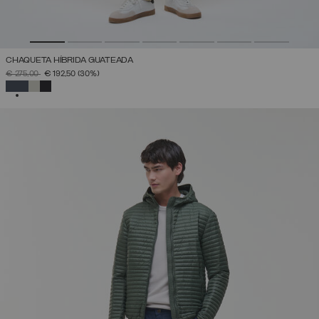
CHAQUETA HÍBRIDA GUATEADA
PRECIO REBAJADO DE
A
€ 275,00
€ 192,50
(30%)
SELECCIONADO