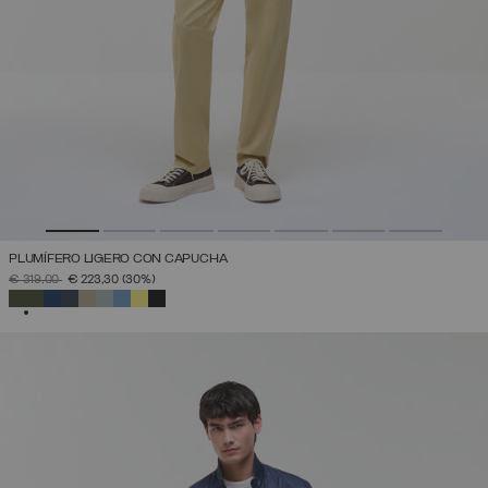
PLUMÍFERO LIGERO CON CAPUCHA
PRECIO REBAJADO DE
A
€ 319,00
€ 223,30
(30%)
SELECCIONADO