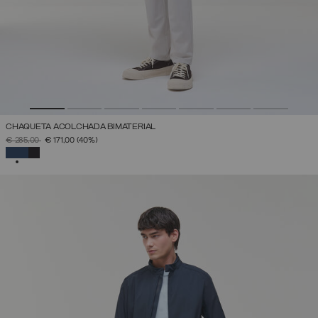
CHAQUETA ACOLCHADA BIMATERIAL
PRECIO REBAJADO DE
A
€ 285,00
€ 171,00
(40%)
SELECCIONADO