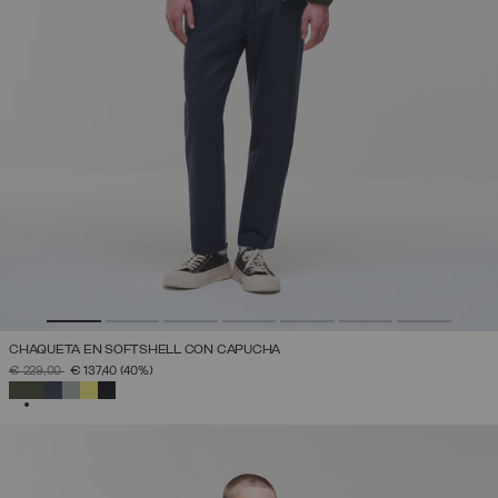
CHAQUETA EN SOFTSHELL CON CAPUCHA
PRECIO REBAJADO DE
A
€ 229,00
€ 137,40
(40%)
SELECCIONADO