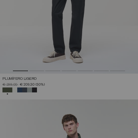
PLUMÍFERO LIGERO
PRECIO REBAJADO DE
A
€ 299,00
€ 209,30
(30%)
SELECCIONADO