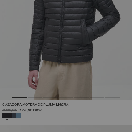
CAZADORA MOTERA DE PLUMA LIGERA
PRECIO REBAJADO DE
A
€ 319,00
€ 223,30
(30%)
SELECCIONADO