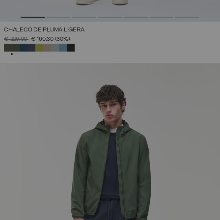
CHALECO DE PLUMA LIGERA
PRECIO REBAJADO DE
A
€ 229,00
€ 160,30
(30%)
SELECCIONADO