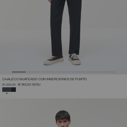
CHALECO GUATEADO CON INSERCIONES DE PUNTO
PRECIO REBAJADO DE
A
€ 229,00
€ 160,30
(30%)
SELECCIONADO