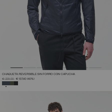
CHAQUETA REVERSIBLE SIN FORRO CON CAPUCHA
PRECIO REBAJADO DE
A
€ 229,00
€ 137,40
(40%)
SELECCIONADO