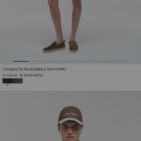
CHAQUETA REVERSIBLE SIN FORRO
PRECIO REBAJADO DE
A
€ 229,00
€ 137,40
(40%)
SELECCIONADO