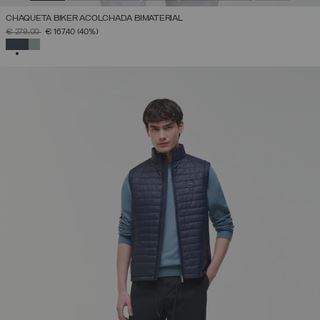
CHAQUETA BIKER ACOLCHADA BIMATERIAL
PRECIO REBAJADO DE
A
€ 279,00
€ 167,40
(40%)
SELECCIONADO