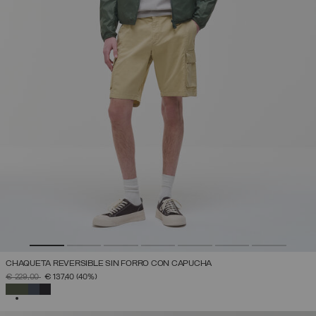
CHAQUETA REVERSIBLE SIN FORRO CON CAPUCHA
PRECIO REBAJADO DE
A
€ 229,00
€ 137,40
(40%)
SELECCIONADO