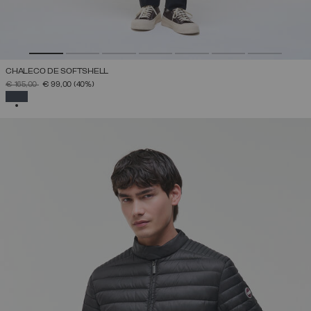
CHALECO DE SOFTSHELL
PRECIO REBAJADO DE
A
€ 165,00
€ 99,00
(40%)
SELECCIONADO