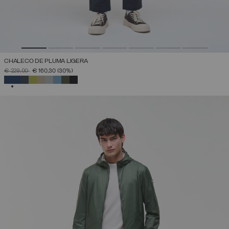
CHALECO DE PLUMA LIGERA
PRECIO REBAJADO DE
A
€ 229,00
€ 160,30
(30%)
SELECCIONADO