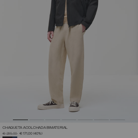
CHAQUETA ACOLCHADA BIMATERIAL
PRECIO REBAJADO DE
A
€ 285,00
€ 171,00
(40%)
SELECCIONADO