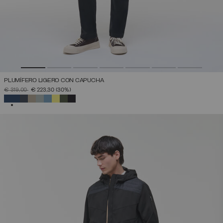
PLUMÍFERO LIGERO CON CAPUCHA
PRECIO REBAJADO DE
A
€ 319,00
€ 223,30
(30%)
SELECCIONADO