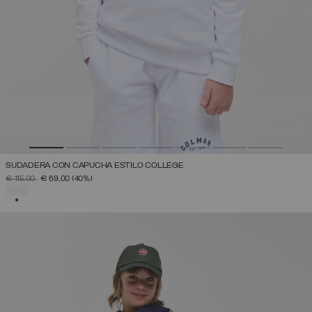
SUDADERA CON CAPUCHA ESTILO COLLEGE
PRECIO REBAJADO DE
A
€ 115,00
€ 69,00
(40%)
SELECCIONADO