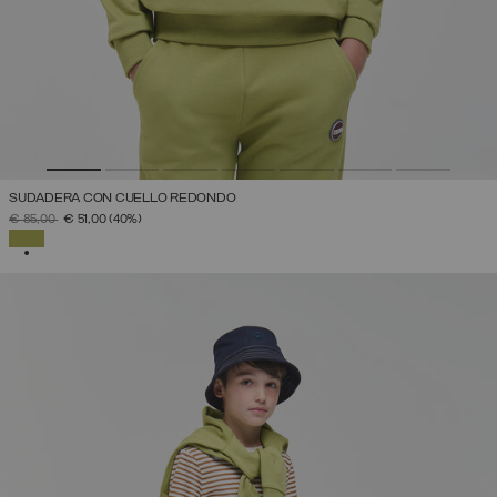
SUDADERA CON CUELLO REDONDO
PRECIO REBAJADO DE
A
€ 85,00
€ 51,00
(40%)
SELECCIONADO