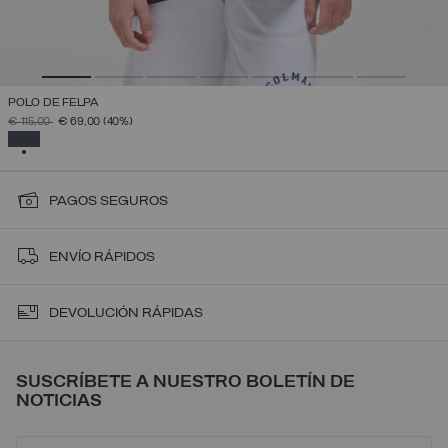
POLO DE FELPA
PRECIO REBAJADO DE
A
€ 115,00
€ 69,00
(40%)
SELECCIONADO
PAGOS SEGUROS
ENVÍO RÁPIDOS
DEVOLUCIÓN RÁPIDAS
SUSCRÍBETE A NUESTRO BOLETÍN DE
NOTICIAS