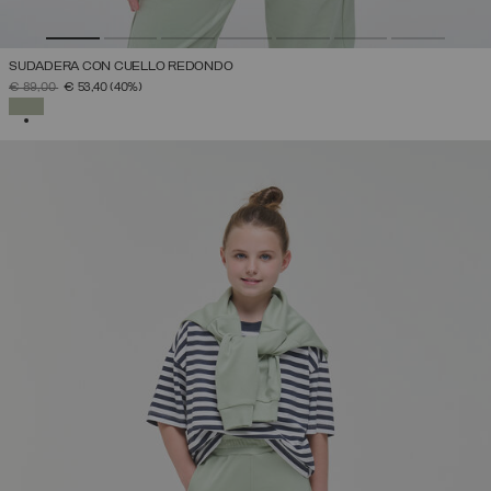
SUDADERA CON CUELLO REDONDO
PRECIO REBAJADO DE
A
€ 89,00
€ 53,40
(40%)
SELECCIONADO