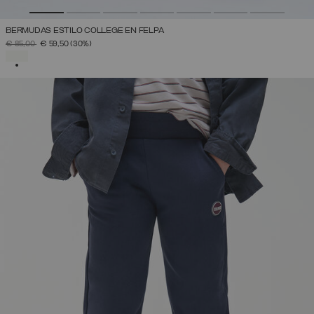
BERMUDAS ESTILO COLLEGE EN FELPA
PRECIO REBAJADO DE
A
€ 85,00
€ 59,50
(30%)
SELECCIONADO