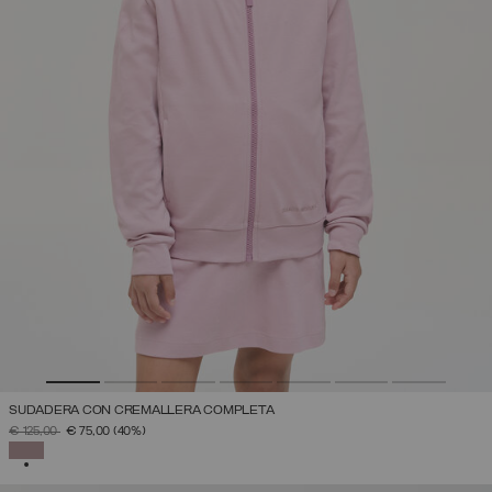
SUDADERA CON CREMALLERA COMPLETA
PRECIO REBAJADO DE
A
€ 125,00
€ 75,00
(40%)
SELECCIONADO