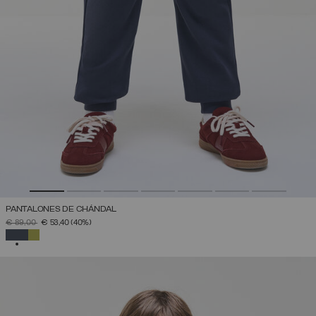
PANTALONES DE CHÁNDAL
PRECIO REBAJADO DE
A
€ 89,00
€ 53,40
(40%)
SELECCIONADO