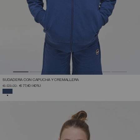
SUDADERA CON CAPUCHA Y CREMALLERA
PRECIO REBAJADO DE
A
€ 129,00
€ 77,40
(40%)
SELECCIONADO