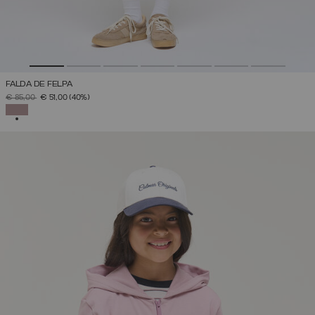
FALDA DE FELPA
PRECIO REBAJADO DE
A
€ 85,00
€ 51,00
(40%)
SELECCIONADO