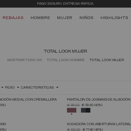
PAGO SEGURO. ENTREGA RÁPIDA.
REBAJAS
HOMBRE
MUJER
NIÑOS
HIGHLIGHTS
TOTAL LOOK MUJER
MOSTRAR TODO
(81)
TOTAL LOOK HOMBRE
TOTAL LOOK MUJER
PESO
CARACTERISTICAS
GODÓN MODAL CON CREMALLERA
PANTALÓN DE JOGGING DE ALGODÓN
ELECCIONAR TALLA
SELECCIONAR TALLA
 DE
PRECIO REBAJADO DE
A
40%)
€ 99,00
€ 59,40
(40%)
XS
S
M
L
XL
XS
S
M
L
XL
ADO
SELECCIONADO
LINO
SUDADERA CON ABERTURAS LATERA
ELECCIONAR TALLA
SELECCIONAR TALLA
 DE
PRECIO REBAJADO DE
A
40%)
€ 129,00
€ 77,40
(40%)