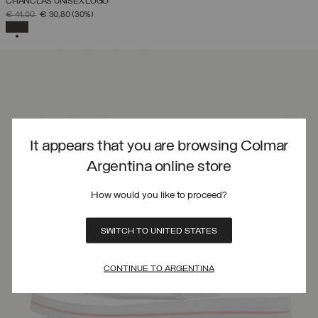
CHANCLAS UNISEX LOGO
PRECIO REBAJADO DE
A
€ 44,00
€ 30,80
(30%)
SELECCIONADO
It appears that you are browsing Colmar
Argentina online store
How would you like to proceed?
SWITCH TO UNITED STATES
CONTINUE TO ARGENTINA