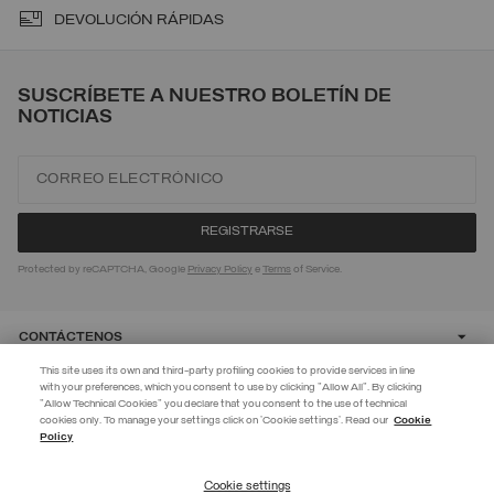
DEVOLUCIÓN RÁPIDAS
SUSCRÍBETE A NUESTRO BOLETÍN DE
NOTICIAS
Protected by reCAPTCHA, Google
Privacy Policy
e
Terms
of Service.
CONTÁCTENOS
This site uses its own and third-party profiling cookies to provide services in line
with your preferences, which you consent to use by clicking "Allow All". By clicking
CUSTOMER CARE
"Allow Technical Cookies" you declare that you consent to the use of technical
EXTRA 10%
cookies only. To manage your settings click on 'Cookie settings'. Read our
Cookie
Policy
Usa el código EXTRA10 en los productos en oferta para obtener un 10 %
CORPORATE
de descuento adicional. Válido hasta el 09/08.
Cookie settings