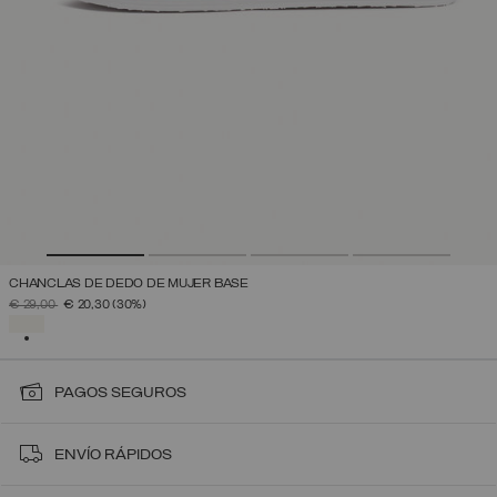
CHANCLAS DE DEDO DE MUJER BASE
PRECIO REBAJADO DE
A
€ 29,00
€ 20,30
(30%)
SELECCIONADO
PAGOS SEGUROS
ENVÍO RÁPIDOS