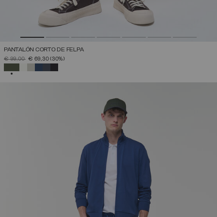
PANTALÓN CORTO DE FELPA
PRECIO REBAJADO DE
A
€ 99,00
€ 69,30
(30%)
SELECCIONADO