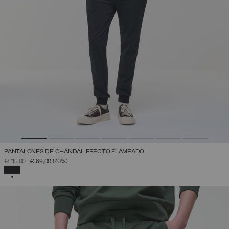
PANTALONES DE CHÁNDAL EFECTO FLAMEADO
PRECIO REBAJADO DE
A
€ 115,00
€ 69,00
(40%)
SELECCIONADO