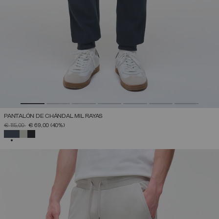
PANTALÓN DE CHÁNDAL MIL RAYAS
PRECIO REBAJADO DE
A
€ 115,00
€ 69,00
(40%)
SELECCIONADO