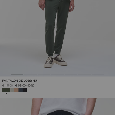
PANTALÓN DE JOGGING
PRECIO REBAJADO DE
A
€ 115,00
€ 69,00
(40%)
SELECCIONADO