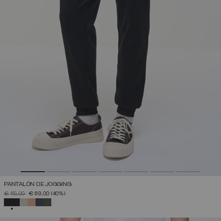
PANTALÓN DE JOGGING
PRECIO REBAJADO DE
A
€ 115,00
€ 69,00
(40%)
SELECCIONADO