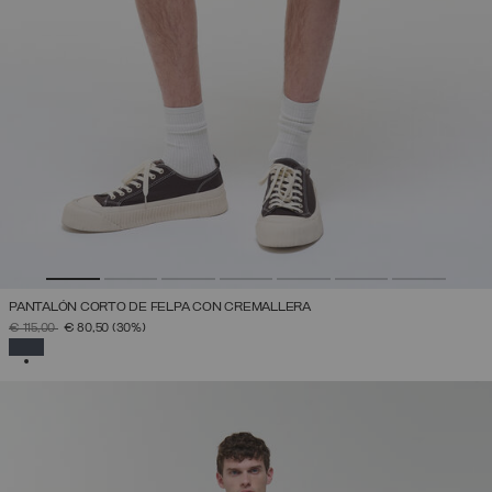
PANTALÓN CORTO DE FELPA CON CREMALLERA
PRECIO REBAJADO DE
A
€ 115,00
€ 80,50
(30%)
SELECCIONADO