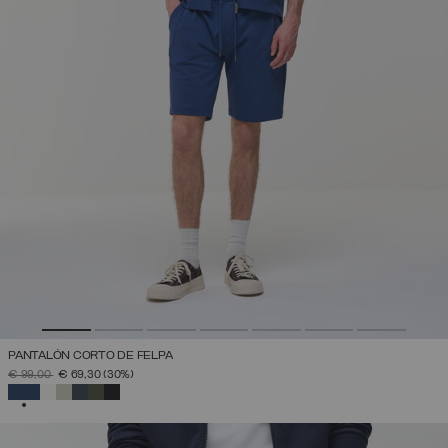
PANTALÓN CORTO DE FELPA
PRECIO REBAJADO DE
A
€ 99,00
€ 69,30
(30%)
SELECCIONADO