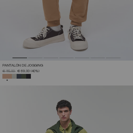
PANTALÓN DE JOGGING
PRECIO REBAJADO DE
A
€ 115,00
€ 69,00
(40%)
SELECCIONADO