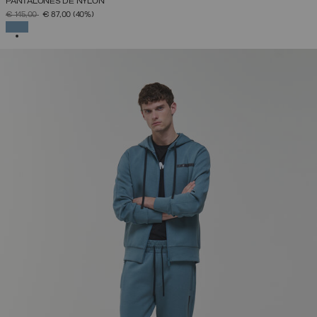
PANTALONES DE NYLON
PRECIO REBAJADO DE
A
€ 145,00
€ 87,00
(40%)
SELECCIONADO