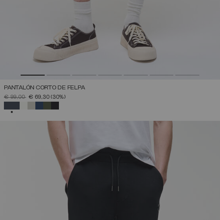
PANTALÓN CORTO DE FELPA
PRECIO REBAJADO DE
A
€ 99,00
€ 69,30
(30%)
SELECCIONADO