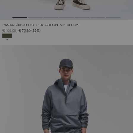
PANTALÓN CORTO DE ALGODÓN INTERLOCK
PRECIO REBAJADO DE
A
€ 109,00
€ 76,30
(30%)
SELECCIONADO