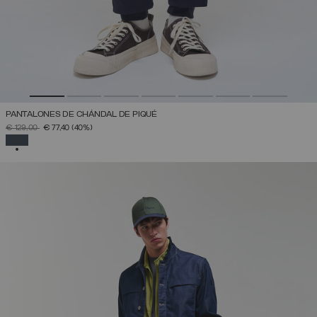
PANTALONES DE CHÁNDAL DE PIQUÉ
PRECIO REBAJADO DE
A
€ 129,00
€ 77,40
(40%)
SELECCIONADO