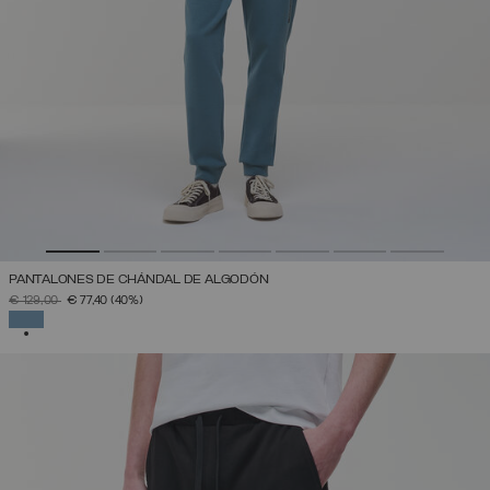
PANTALONES DE CHÁNDAL DE ALGODÓN
PRECIO REBAJADO DE
A
€ 129,00
€ 77,40
(40%)
SELECCIONADO