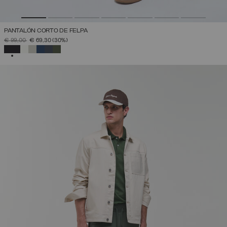
PANTALÓN CORTO DE FELPA
PRECIO REBAJADO DE
A
€ 99,00
€ 69,30
(30%)
SELECCIONADO