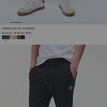
PANTALÓN DE JOGGING
PRECIO REBAJADO DE
A
€ 115,00
€ 69,00
(40%)
SELECCIONADO