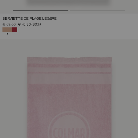
SERVIETTE DE PLAGE LÉGÈRE
PRIX RÉDUIT DE
À
€ 69,00
€ 48,30
(30%)
SÉLECTIONNÉ