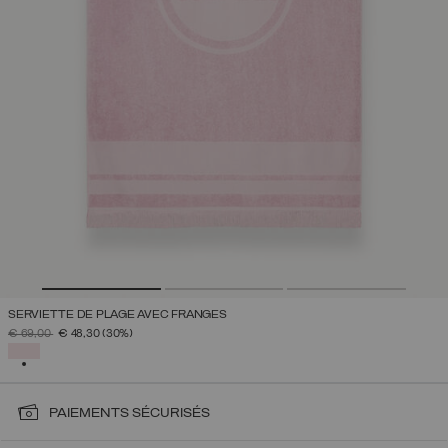
SERVIETTE DE PLAGE AVEC FRANGES
PRIX RÉDUIT DE
À
€ 69,00
€ 48,30
(30%)
SÉLECTIONNÉ
PAIEMENTS SÉCURISÉS