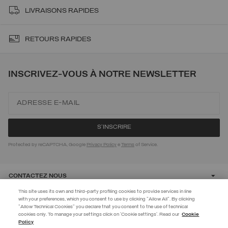
LIVRAISONS RAPIDES
RETOURS RAPIDES
INSCRIVEZ-VOUS À NOTRE NEWSLETTER
Protected by reCAPTCHA, Google
Privacy Policy
e
Terms
of Service.
CONTACTEZ NOUS
This site uses its own and third-party profiling cookies to provide services in line
with your preferences, which you consent to use by clicking "Allow All". By clicking
CUSTOMER CARE
"Allow Technical Cookies" you declare that you consent to the use of technical
EXTRA 10%
cookies only. To manage your settings click on 'Cookie settings'. Read our
Cookie
Policy
Utilisez le code EXTRA10 sur les articles en promotion pour bénéficier de
CORPORATE