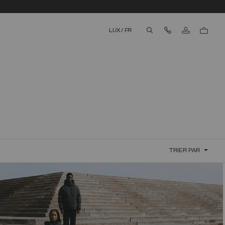
Nous contacter
LUX
/
FR
aria.label.btn.search
TRIER PAR