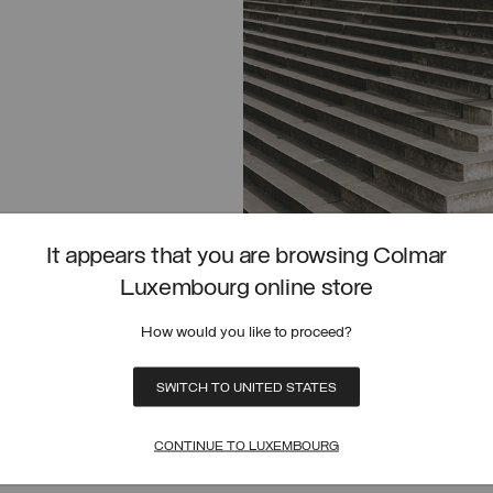
It appears that you are browsing Colmar
Luxembourg online store
How would you like to proceed?
SWITCH TO UNITED STATES
D EN NÉOPRÈNE
BOMBER CROPPED EN NÉOPRÈNE
CTIONNEZ UNE TAILLE
SÉLECTIONNEZ UNE TAI
PRIX RÉDUIT DE
À
(30%)
€ 449,00
€ 314,30
(30%)
38
40
42
44
46
48
50
38
40
42
44
46
48
50
NÉ
SÉLECTIONNÉ
CONTINUE TO LUXEMBOURG
LICUIR
SWEAT-SHIRT CROPPED