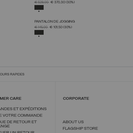
LLE
SÉLECTIONNEZ UNE TAILLE
PRIX RÉDUIT DE
À
€ 529,00
€ 370,30
(30%)
38
40
42
44
46
48
50
SÉLECTIONNÉ
PANTALON DE JOGGING
LLE
SÉLECTIONNEZ UNE TAILLE
PRIX RÉDUIT DE
À
€ 145,00
€ 101,50
(30%)
XS
S
M
L
XL
SÉLECTIONNÉ
OURS RAPIDES
MER CARE
CORPORATE
NDES ET EXPÉDITIONS
DE VOTRE COMMANDE
QUE DE RETOUR ET
ABOUT US
ANGE
FLAGSHIP STORE
TUER UN RETOUR