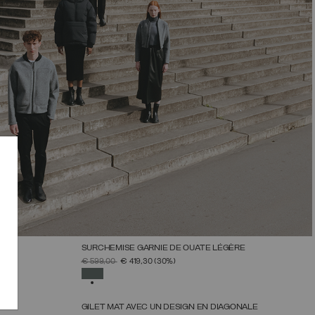
SURCHEMISE GARNIE DE OUATE LÉGÈRE
LLE
SÉLECTIONNEZ UNE TAILLE
PRIX RÉDUIT DE
À
€ 599,00
€ 419,30
(30%)
38
40
42
44
46
48
50
SÉLECTIONNÉ
GILET MAT AVEC UN DESIGN EN DIAGONALE