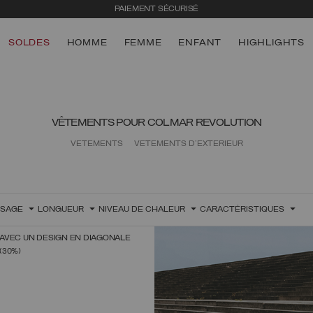
LIVRAISON RAPIDE
SOLDES
HOMME
FEMME
ENFANT
HIGHLIGHTS
VÊTEMENTS POUR COLMAR REVOLUTION
VÊTEMENTS
VÊTEMENTS D'EXTÉRIEUR
SSAGE
LONGUEUR
NIVEAU DE CHALEUR
CARACTÉRISTIQUES
AVEC UN DESIGN EN DIAGONALE
CTIONNEZ UNE TAILLE
(30%)
38
40
42
44
46
48
50
NÉ