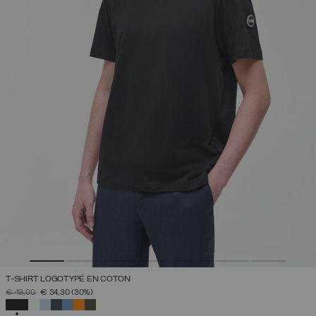
T-SHIRT LOGOTYPÉ EN COTON
PRIX RÉDUIT DE
À
€ 49,00
€ 34,30
(30%)
SÉLECTIONNÉ