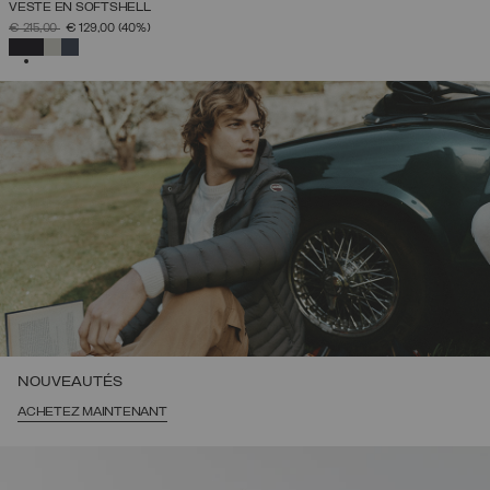
VESTE EN SOFTSHELL
PRIX RÉDUIT DE
À
€ 215,00
€ 129,00
(40%)
SÉLECTIONNÉ
NOUVEAUTÉS
ACHETEZ MAINTENANT