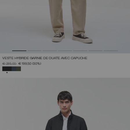
VESTE HYBRIDE GARNIE DE OUATE AVEC CAPUCHE
PRIX RÉDUIT DE
À
€ 285,00
€ 199,50
(30%)
SÉLECTIONNÉ