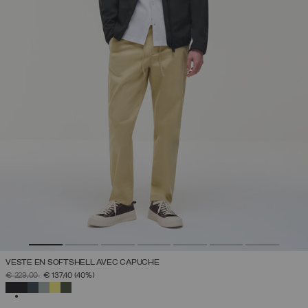
VESTE EN SOFTSHELL AVEC CAPUCHE
PRIX RÉDUIT DE
À
€ 229,00
€ 137,40
(40%)
SÉLECTIONNÉ