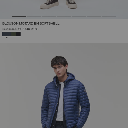
BLOUSON MOTARD EN SOFTSHELL
PRIX RÉDUIT DE
À
€ 229,00
€ 137,40
(40%)
SÉLECTIONNÉ