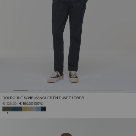
DOUDOUNE SANS MANCHES EN DUVET LÉGER
PRIX RÉDUIT DE
À
€ 229,00
€ 160,30
(30%)
SÉLECTIONNÉ