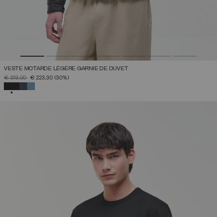
VESTE MOTARDE LÉGÈRE GARNIE DE DUVET
PRIX RÉDUIT DE
À
€ 319,00
€ 223,30
(30%)
SÉLECTIONNÉ