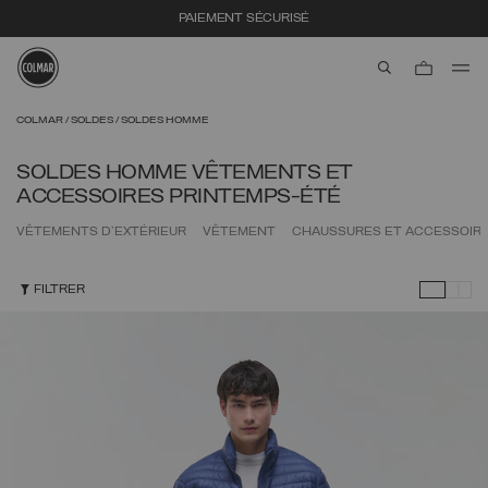
LIVRAISON RAPIDE
aria.label.btn.s
Passer au contenu principal
Passer au contenu en pied de page
COLMAR
SOLDES
SOLDES HOMME
SOLDES HOMME VÊTEMENTS ET
ACCESSOIRES PRINTEMPS-ÉTÉ
VÊTEMENTS D'EXTÉRIEUR
VÊTEMENT
CHAUSSURES ET ACCESSOIR
FILTRER