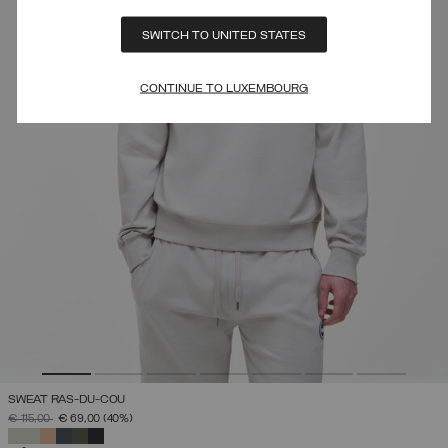
SWITCH TO UNITED STATES
CONTINUE TO LUXEMBOURG
SWEAT RAS-DU-COU
PRIX RÉDUIT DE
À
€ 115,00
€ 69,00
(40%)
SÉLECTIONNÉ