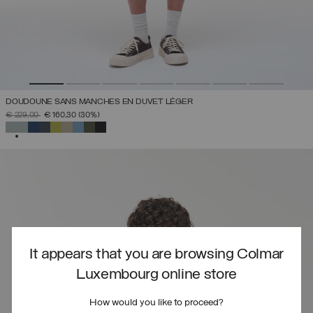
DOUDOUNE SANS MANCHES EN DUVET LÉGER
PRIX RÉDUIT DE
À
€ 229,00
€ 160,30
(30%)
SÉLECTIONNÉ
It appears that you are browsing Colmar
Luxembourg online store
How would you like to proceed?