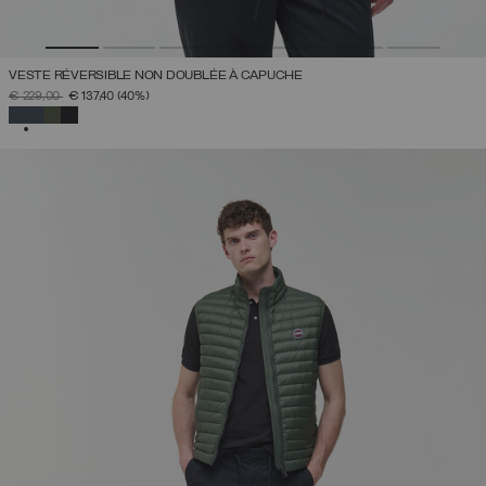
VESTE RÉVERSIBLE NON DOUBLÉE À CAPUCHE
PRIX RÉDUIT DE
À
€ 229,00
€ 137,40
(40%)
SÉLECTIONNÉ