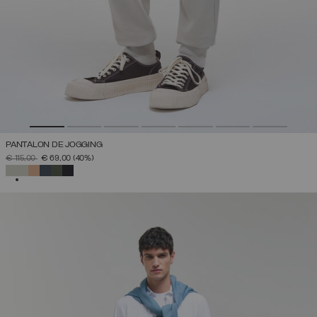
PANTALON DE JOGGING
PRIX RÉDUIT DE
À
€ 115,00
€ 69,00
(40%)
SÉLECTIONNÉ