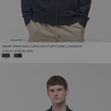
SWEAT-SHIRT AVEC CAPUCHE ET ZIP PLEINE LONGUEUR
PRIX RÉDUIT DE
À
€ 155,00
€ 93,00
(40%)
SÉLECTIONNÉ