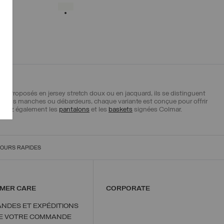
XS
S
M
L
XL
SÉLECTIONNÉ
LLE
e. Proposés en jersey stretch doux ou en jacquard, ils se distinguent
ux sans manches ou débardeurs, chaque variante est conçue pour offrir
uvrez également les
pantalons
et les
baskets
signées Colmar.
OURS RAPIDES
MER CARE
CORPORATE
NDES ET EXPÉDITIONS
DE VOTRE COMMANDE