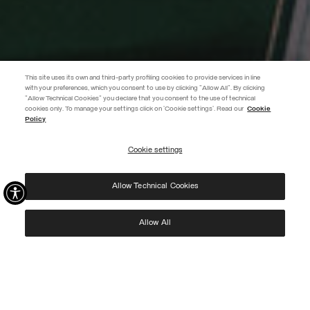
This site uses its own and third-party profiling cookies to provide services in line
with your preferences, which you consent to use by clicking "Allow All". By clicking
"Allow Technical Cookies" you declare that you consent to the use of technical
EXTRA 10%
cookies only. To manage your settings click on 'Cookie settings'. Read our
Cookie
Policy
Utilisez le code EXTRA10 sur les articles en promotion pour bénéficier de
10 % de réduction supplémentaire. Valable jusqu'au 09/08.
Cookie settings
S’INSCRIRE
Allow Technical Cookies
J’ai pris connaissance de votre
politique de confidentialité
et j’autorise l’utilisation de
mes données personnelles aux fins indiquées.
Protected by reCAPTCHA, Google
Privacy Policy
e
Terms
of Service.
Allow All