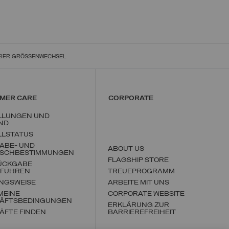
EIER GRÖSSENWECHSEL
MER CARE
CORPORATE
LLUNGEN UND
ND
LLSTATUS
ABE- UND
ABOUT US
SCHBESTIMMUNGEN
FLAGSHIP STORE
RÜCKGABE
FÜHREN
TREUEPROGRAMM
NGSWEISE
ARBEITE MIT UNS
MEINE
CORPORATE WEBSITE
ÄFTSBEDINGUNGEN
ERKLÄRUNG ZUR
ÄFTE FINDEN
BARRIEREFREIHEIT