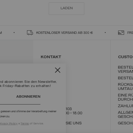
LADEN
M
KOSTENLOSER VERSAND AB 300 €
FR
KONTAKT
CUSTO
BESTE
VERSA
BESTE
und abonnieren Sie den Newsletter,
RÜCKG
 Friday-Rabatten zu erhalten!
UMTAU
EINE 
ABONNIEREN
DURCH
ZAHLU
+39 02 8295 8103
g
gelesen und stimme der Verarbeitung meiner
ALLGE
Mon - Fre / 9.00 - 18.00
GESCH
cken zu.
SCHREIBEN SIE UNS
GESCH
rivacy Policy
e
Terms
of Service.