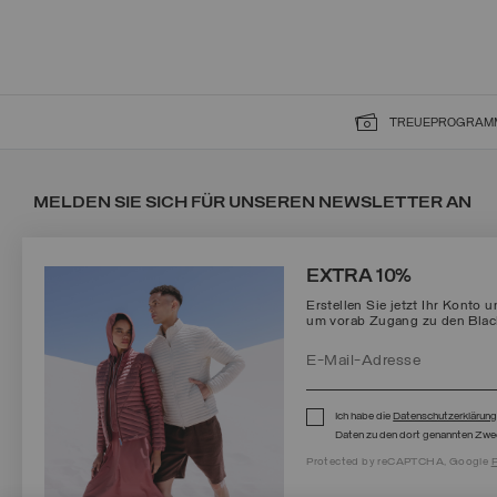
TREUEPROGRAM
MELDEN SIE SICH FÜR UNSEREN NEWSLETTER AN
EXTRA 10%
Erstellen Sie jetzt Ihr Konto 
um vorab Zugang zu den Black
Protected by reCAPTCHA, Google
Privacy Policy
e
Terms
of Service.
Ich habe die
Datenschutzerklärun
Daten zu den dort genannten Zwe
Protected by reCAPTCHA, Google
P