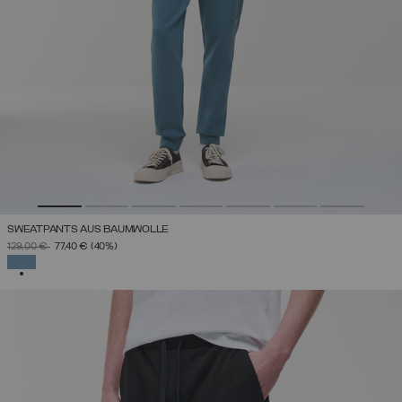
SWEATPANTS AUS BAUMWOLLE
PREIS REDUZIERT VON
AUF
129,00 €
77,40 €
(40%)
AUSGEWÄHLT