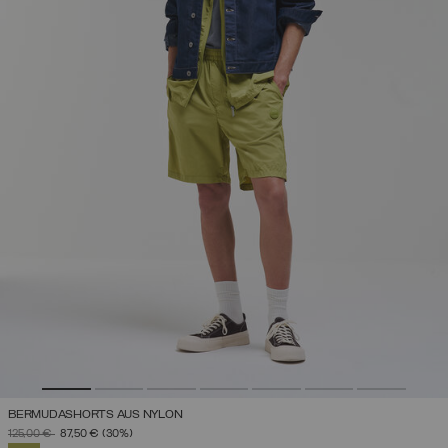
BERMUDASHORTS AUS NYLON
PREIS REDUZIERT VON
AUF
125,00 €
87,50 €
(30%)
AUSGEWÄHLT