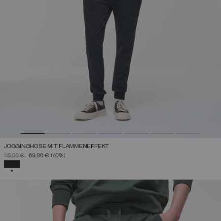
JOGGINGHOSE MIT FLAMMENEFFEKT
PREIS REDUZIERT VON
AUF
115,00 €
69,00 €
(40%)
AUSGEWÄHLT