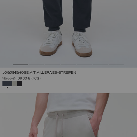
JOGGINGHOSE MIT MILLERAIES-STREIFEN
PREIS REDUZIERT VON
AUF
115,00 €
69,00 €
(40%)
AUSGEWÄHLT