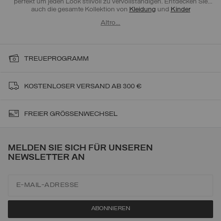
perfekt um jeden Look stilvoll zu vervollständigen. Entdecken Sie
auch die gesamte Kollektion von
Kleidung
und
Kinder
Oberbekleidung
, um komplette, funktionale und qualitativ
Altro…
hochwertige Looks von Colmar zu kreieren.
TREUEPROGRAMM
KOSTENLOSER VERSAND AB 300 €
FREIER GRÖSSENWECHSEL
MELDEN SIE SICH FÜR UNSEREN
NEWSLETTER AN