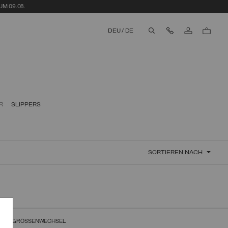
M 09.08.
Kontaktieren Sie
DEU
/
DE
aria.label.btn.search
R
SLIPPERS
SORTIEREN NACH
EIER GRÖSSENWECHSEL