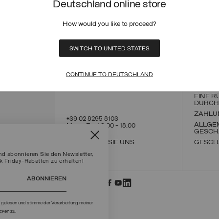
Deutschland online store
How would you like to proceed?
KONTAKT
CUSTO
SWITCH TO UNITED STATES
BESTE
VERSA
BESTE
CONTINUE TO DEUTSCHLAND
RÜCKG
UMTAU
EINE 
DURCH
ZAHLU
+39 02 8295 8103
ALLGE
Mon - Fre / 9.00 - 18.00
GESCH
SCHREIBEN SIE UNS
GESCH
und abonnieren Sie den Newsletter,
 Friday-Rabatten zu erhalten!
ABONNIEREN
g
gelesen und stimme der Verarbeitung meiner
cken zu.