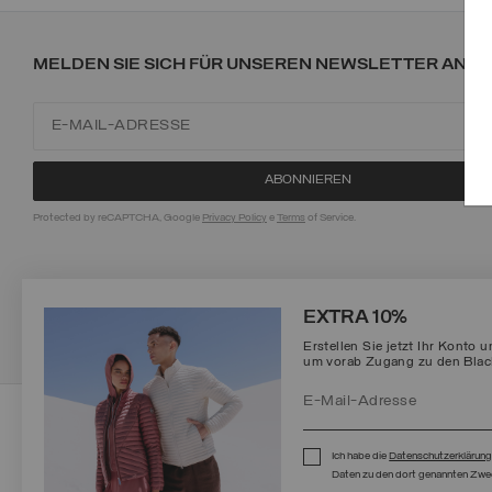
MELDEN SIE SICH FÜR UNSEREN NEWSLETTER AN
Protected by reCAPTCHA, Google
Privacy Policy
e
Terms
of Service.
EXTRA 10%
Erstellen Sie jetzt Ihr Konto 
um vorab Zugang zu den Black
©
2026 Manifattura Mario Colombo & C. Spa
|
P.I. IT00691110969
|
PRIVACY POLICY
|
COOKIE POLICY
Ich habe die
Datenschutzerklärun
Daten zu den dort genannten Zwe