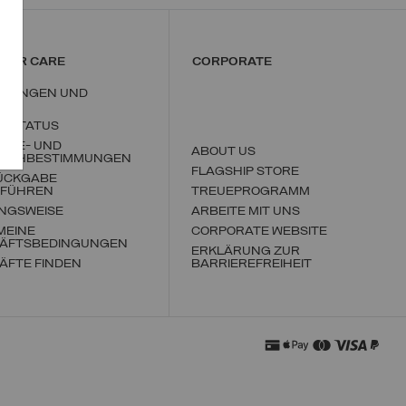
MER CARE
CORPORATE
LLUNGEN UND
ND
LLSTATUS
ABE- UND
ABOUT US
SCHBESTIMMUNGEN
FLAGSHIP STORE
RÜCKGABE
FÜHREN
TREUEPROGRAMM
NGSWEISE
ARBEITE MIT UNS
MEINE
CORPORATE WEBSITE
ÄFTSBEDINGUNGEN
ERKLÄRUNG ZUR
ÄFTE FINDEN
BARRIEREFREIHEIT