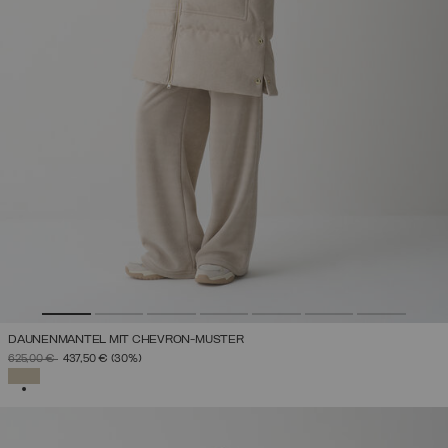
DAUNENMANTEL MIT CHEVRON-MUSTER
PREIS REDUZIERT VON
AUF
625,00 €
437,50 €
(30%)
AUSGEWÄHLT