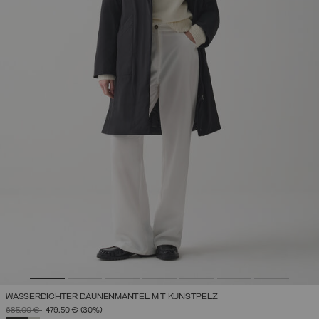
WASSERDICHTER DAUNENMANTEL MIT KUNSTPELZ
PREIS REDUZIERT VON
AUF
685,00 €
479,50 €
(30%)