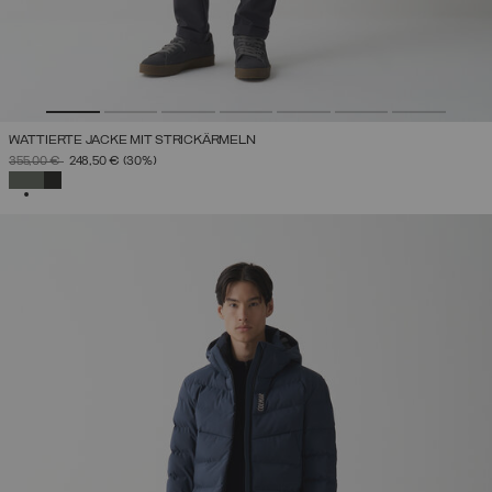
WATTIERTE JACKE MIT STRICKÄRMELN
PREIS REDUZIERT VON
AUF
355,00 €
248,50 €
(30%)
AUSGEWÄHLT