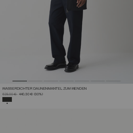
WASSERDICHTER DAUNENMANTEL ZUM WENDEN
PREIS REDUZIERT VON
AUF
629,00 €
440,30 €
(30%)
AUSGEWÄHLT