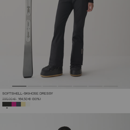
SOFTSHELL-SKIHOSE DRESSY
PREIS REDUZIERT VON
AUF
235,00 €
164,50 €
(30%)
AUSGEWÄHLT