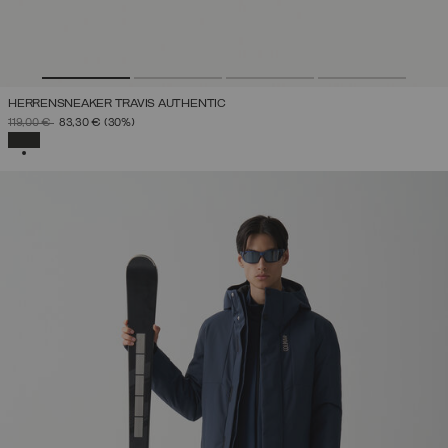
HERRENSNEAKER TRAVIS AUTHENTIC
PREIS REDUZIERT VON
AUF
119,00 €
83,30 €
(30%)
AUSGEWÄHLT