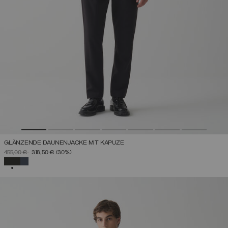
GLÄNZENDE DAUNENJACKE MIT KAPUZE
PREIS REDUZIERT VON
AUF
455,00 €
318,50 €
(30%)
AUSGEWÄHLT