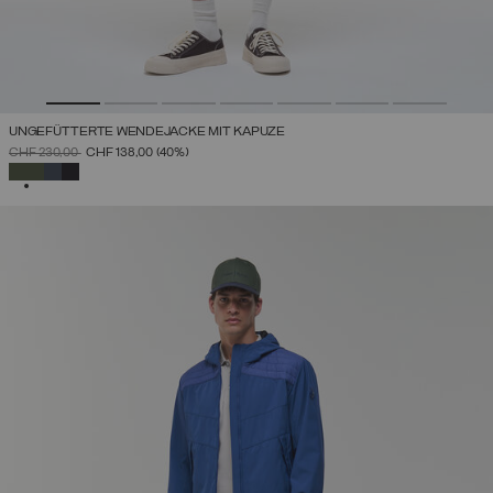
UNGEFÜTTERTE WENDEJACKE MIT KAPUZE
PREIS REDUZIERT VON
AUF
CHF 230,00
CHF 138,00
(40%)
AUSGEWÄHLT