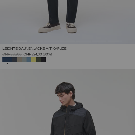
LEICHTE DAUNENJACKE MIT KAPUZE
PREIS REDUZIERT VON
AUF
CHF 320,00
CHF 224,00
(30%)
AUSGEWÄHLT