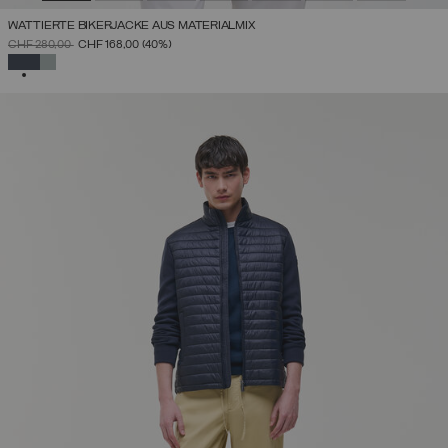
WATTIERTE BIKERJACKE AUS MATERIALMIX
PREIS REDUZIERT VON
AUF
CHF 280,00
CHF 168,00
(40%)
AUSGEWÄHLT