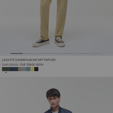
LEICHTE DAUNENJACKE MIT KAPUZE
PREIS REDUZIERT VON
AUF
CHF 320,00
CHF 224,00
(30%)
AUSGEWÄHLT