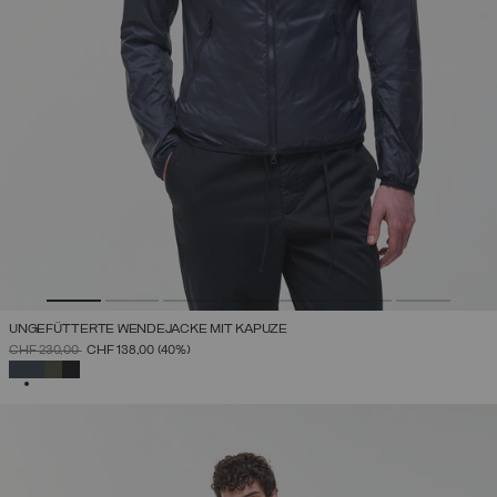
UNGEFÜTTERTE WENDEJACKE MIT KAPUZE
PREIS REDUZIERT VON
AUF
CHF 230,00
CHF 138,00
(40%)
AUSGEWÄHLT