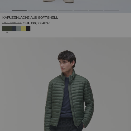
KAPUZENJACKE AUS SOFTSHELL
PREIS REDUZIERT VON
AUF
CHF 230,00
CHF 138,00
(40%)
AUSGEWÄHLT