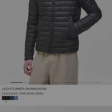
LEICHTE BIKER-DAUNENJACKE
PREIS REDUZIERT VON
AUF
CHF 320,00
CHF 224,00
(30%)
AUSGEWÄHLT