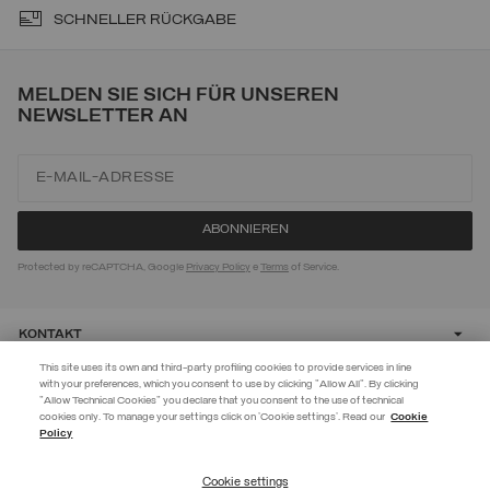
SCHNELLER RÜCKGABE
MELDEN SIE SICH FÜR UNSEREN
NEWSLETTER AN
Protected by reCAPTCHA, Google
Privacy Policy
e
Terms
of Service.
KONTAKT
This site uses its own and third-party profiling cookies to provide services in line
with your preferences, which you consent to use by clicking "Allow All". By clicking
CUSTOMER CARE
"Allow Technical Cookies" you declare that you consent to the use of technical
EXTRA 10%
cookies only. To manage your settings click on 'Cookie settings'. Read our
Cookie
Policy
Verwenden Sie den Code EXTRA10 auf reduzierte Artikel und sichern Sie
CORPORATE
sich zusätzliche 10 % Rabatt. Gültig bis 09.08.
Cookie settings