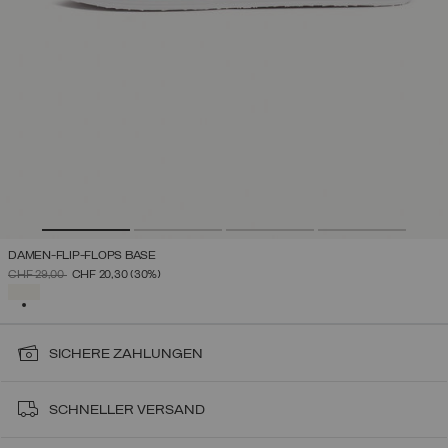
DAMEN-FLIP-FLOPS BASE
PREIS REDUZIERT VON
AUF
CHF 29,00
CHF 20,30
(30%)
AUSGEWÄHLT
SICHERE ZAHLUNGEN
SCHNELLER VERSAND