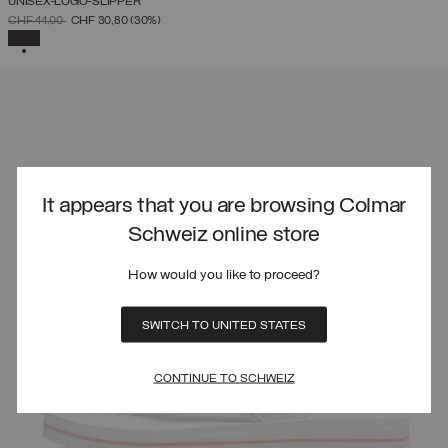
UNISEX-LOGO-SLIPPER
PREIS REDUZIERT VON
AUF
CHF 44,00
CHF 30,80
(30%)
AUSGEWÄHLT
It appears that you are browsing Colmar
Schweiz online store
How would you like to proceed?
SWITCH TO UNITED STATES
CONTINUE TO SCHWEIZ