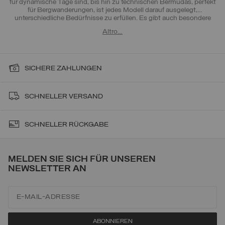
für dynamische Tage sind, bis hin zu technischen Bermudas, perfekt
für Bergwanderungen, ist jedes Modell darauf ausgelegt,
unterschiedliche Bedürfnisse zu erfüllen. Es gibt auch besondere
Vorschläge, mit Rockdesign oder originellen Mustern, für diejenigen,
Altro…
die sich gerne abheben. Für ein bequemes Outfit, kombinieren Sie sie
mit
T-Shirts
und ärmellosen Oberteilen. Wenn die Temperaturen
sinken, vervollständigen Sie den Look mit
Reißverschluss-
Sweatshirts
,
Westen
oder
Leichte Daunenjacken
von Colmar, für
einen einzigartigen und komfortablen Stil.
SICHERE ZAHLUNGEN
SCHNELLER VERSAND
SCHNELLER RÜCKGABE
MELDEN SIE SICH FÜR UNSEREN
NEWSLETTER AN