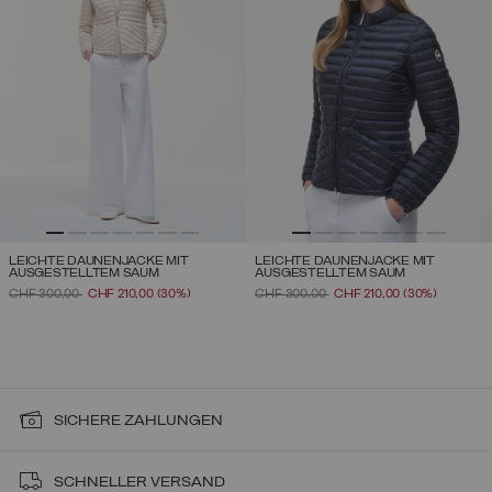
LEICHTE DAUNENJACKE MIT
LEICHTE DAUNENJACKE MIT
AUSGESTELLTEM SAUM
AUSGESTELLTEM SAUM
PREIS REDUZIERT VON
AUF
PREIS REDUZIERT VON
AUF
CHF 300,00
CHF 210,00
(30%)
CHF 300,00
CHF 210,00
(30%)
SICHERE ZAHLUNGEN
SCHNELLER VERSAND