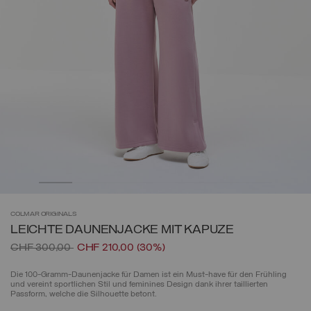
COLMAR
ORIGINALS
LEICHTE DAUNENJACKE MIT KAPUZE
Preis reduziert von
auf
CHF 300,00
CHF 210,00
(30%)
Die 100-Gramm-Daunenjacke für Damen ist ein Must-have für den Frühling
und vereint sportlichen Stil und feminines Design dank ihrer taillierten
Passform, welche die Silhouette betont.