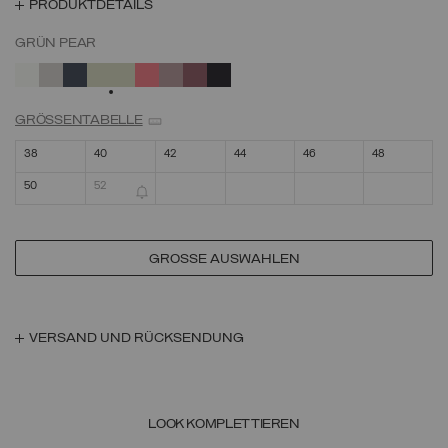
PRODUKTDETAILS
GRÜN PEAR
AUSGEWÄHLT
GRÖSSENTABELLE
38
40
42
44
46
48
50
52
GRÖSSE AUSWÄHLEN
VERSAND UND RÜCKSENDUNG
LOOK KOMPLETTIEREN