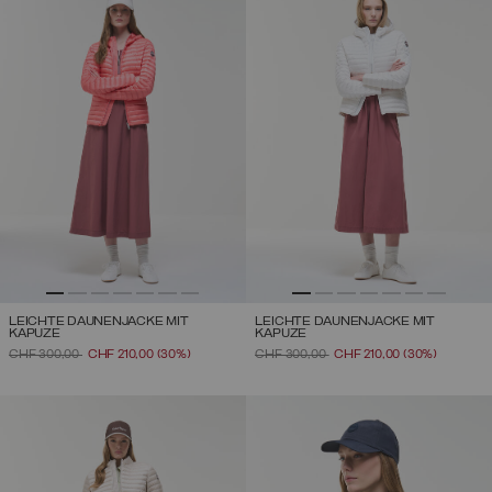
LEICHTE DAUNENJACKE MIT
LEICHTE DAUNENJACKE MIT
KAPUZE
KAPUZE
PREIS REDUZIERT VON
AUF
PREIS REDUZIERT VON
AUF
CHF 300,00
CHF 210,00
(30%)
CHF 300,00
CHF 210,00
(30%)