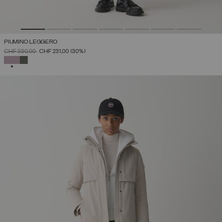
PIUMINO LEGGERO
PREZZO RIDOTTO DA
A
CHF 330,00
CHF 231,00
(30%)
SELEZIONATO