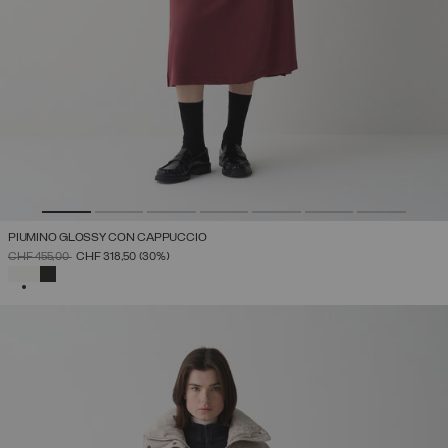
PIUMINO GLOSSY CON CAPPUCCIO
PREZZO RIDOTTO DA
A
CHF 455,00
CHF 318,50
(30%)
SELEZIONATO