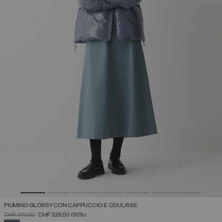
PIUMINO GLOSSY CON CAPPUCCIO E COULISSE
PREZZO RIDOTTO DA
A
CHF 470,00
CHF 329,00
(30%)
SELEZIONATO