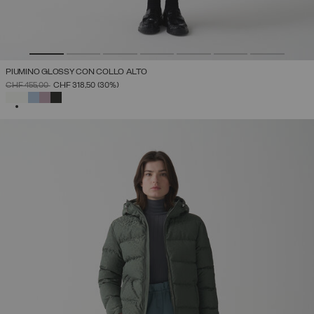
PIUMINO GLOSSY CON COLLO ALTO
PREZZO RIDOTTO DA
A
CHF 455,00
CHF 318,50
(30%)
SELEZIONATO