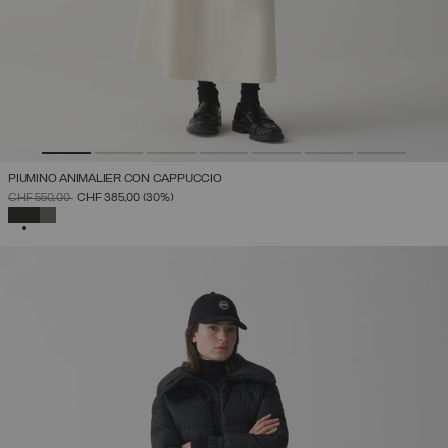
PIUMINO ANIMALIER CON CAPPUCCIO
PREZZO RIDOTTO DA
A
CHF 550,00
CHF 385,00
(30%)
SELEZIONATO