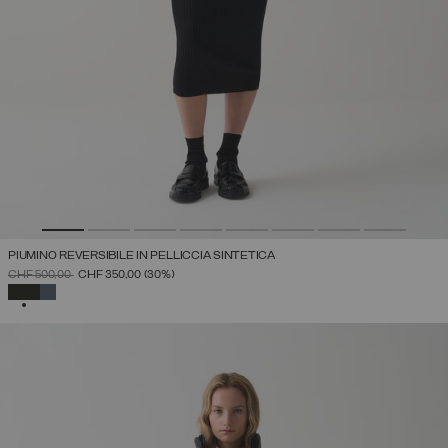
PIUMINO REVERSIBILE IN PELLICCIA SINTETICA
PREZZO RIDOTTO DA
A
CHF 500,00
CHF 350,00
(30%)
SELEZIONATO