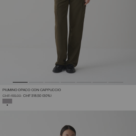
PIUMINO OPACO CON CAPPUCCIO
PREZZO RIDOTTO DA
A
CHF 455,00
CHF 318,50
(30%)
SELEZIONATO