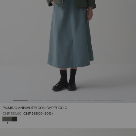
PIUMINO ANIMALIER CON CAPPUCCIO
PREZZO RIDOTTO DA
A
CHF 550,00
CHF 385,00
(30%)
SELEZIONATO