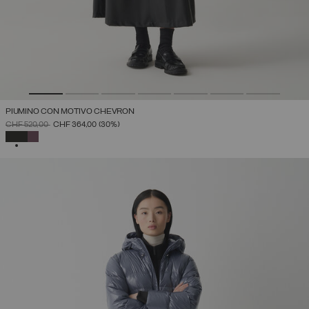
PIUMINO CON MOTIVO CHEVRON
PREZZO RIDOTTO DA
A
CHF 520,00
CHF 364,00
(30%)
SELEZIONATO