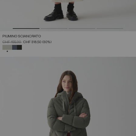
PIUMINO SCIANCRATO
PREZZO RIDOTTO DA
A
CHF 455,00
CHF 318,50
(30%)
SELEZIONATO