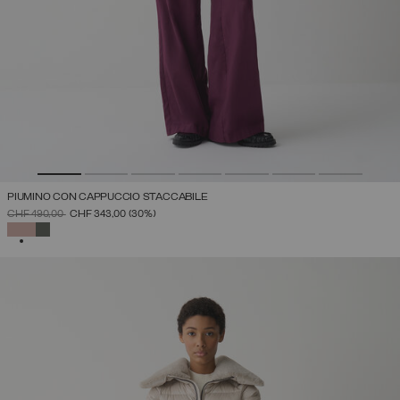
PIUMINO CON CAPPUCCIO STACCABILE
PREZZO RIDOTTO DA
A
CHF 490,00
CHF 343,00
(30%)
SELEZIONATO