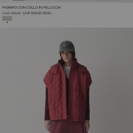
PIUMINO CON COLLO IN PELLICCIA
PREZZO RIDOTTO DA
A
CHF 485,00
CHF 339,50
(30%)
SELEZIONATO