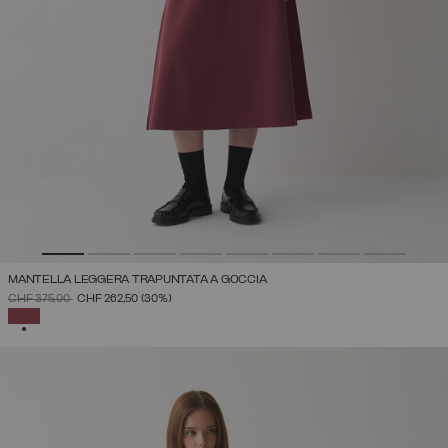
MANTELLA LEGGERA TRAPUNTATA A GOCCIA
PREZZO RIDOTTO DA
A
CHF 375,00
CHF 262,50
(30%)
SELEZIONATO