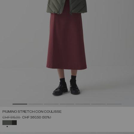
PIUMINO STRETCH CON COULISSE
PREZZO RIDOTTO DA
A
CHF 515,00
CHF 360,50
(30%)
SELEZIONATO