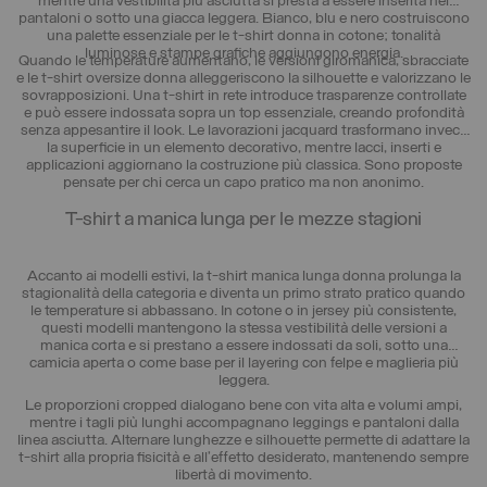
mentre una vestibilità più asciutta si presta a essere inserita nei
pantaloni o sotto una giacca leggera. Bianco, blu e nero costruiscono
una palette essenziale per le t-shirt donna in cotone; tonalità
luminose e stampe grafiche aggiungono energia.
Quando le temperature aumentano, le versioni giromanica, sbracciate
e le t-shirt oversize donna alleggeriscono la silhouette e valorizzano le
sovrapposizioni. Una t-shirt in rete introduce trasparenze controllate
e può essere indossata sopra un top essenziale, creando profondità
senza appesantire il look. Le lavorazioni jacquard trasformano invece
la superficie in un elemento decorativo, mentre lacci, inserti e
applicazioni aggiornano la costruzione più classica. Sono proposte
pensate per chi cerca un capo pratico ma non anonimo.
T-shirt a manica lunga per le mezze stagioni
Accanto ai modelli estivi, la t-shirt manica lunga donna prolunga la
stagionalità della categoria e diventa un primo strato pratico quando
le temperature si abbassano. In cotone o in jersey più consistente,
questi modelli mantengono la stessa vestibilità delle versioni a
manica corta e si prestano a essere indossati da soli, sotto una
camicia aperta o come base per il layering con felpe e maglieria più
leggera.
Le proporzioni cropped dialogano bene con vita alta e volumi ampi,
mentre i tagli più lunghi accompagnano leggings e pantaloni dalla
linea asciutta. Alternare lunghezze e silhouette permette di adattare la
t-shirt alla propria fisicità e all’effetto desiderato, mantenendo sempre
libertà di movimento.