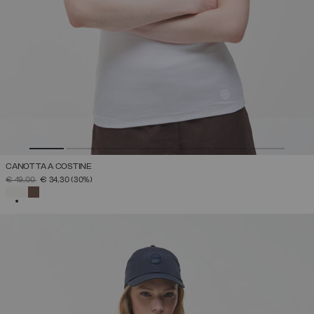
CANOTTA A COSTINE
PREZZO RIDOTTO DA
A
€ 49,00
€ 34,30
(30%)
SELEZIONATO