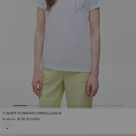
T-SHIRT STAMPATA DRIRELEASE®
PREZZO RIDOTTO DA
A
€ 65,00
€ 39,00
(40%)
SELEZIONATO