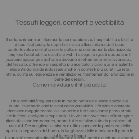
Tessuti leggeri, comfort e vestibilità
Il cotone rimane un riferimento per morbidezza, traspirabilità e facilità
d’uso. Nel jersey, la superficie liscia e flessibile rende il capo
confortevole a contatto con la pelle; una componente elasticizzata
migliora l’adattabilità e aiuta la t-shirt a seguire i gesti quotidiani. Il
jacquard aggiunge struttura e disegno direttamente nella lavorazione
del tessuto, offrendo un aspetto più ricercato, vicino a una maglietta
elegante donna da indossare anche in contesti più curati. La rete,
infine, punta su leggerezza e ventilazione, trasformando la funzione in
parte del design.
Come individuare il fit più adatto
Una vestibilità regular cade in modo naturale e lascia spazio sul
busto, risultando adatta a chi cerca versatilità. Il fit slim o aderente
definisce maggiormente la silhouette e funziona come primo strato
sotto felpe, cardigan o capispalla. Un volume over crea un’immagine
rilassata e contemporanea, soprattutto se bilanciato da pantaloni più
asciutti. Per scegliere la misura è utile osservare la posizione della
spalla, la larghezza del busto, la lunghezza delle maniche e il punto in
cui termina il capo.
La qualità percepita dipende anche da collo, bordi e cuciture, elementi