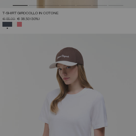
T-SHIRT GIROCOLLO IN COTONE
PREZZO RIDOTTO DA
A
€ 55,00
€ 38,50
(30%)
SELEZIONATO