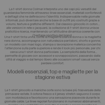
La t-shirt donna Colmar interpreta uno dei capi più versatili del
guardaroba femminile attraverso linee essenziali, materiali confortevoli
e dettagli che ne definiscono l’identità. Indispensabile nelle giornate
informali, può diventare anche la base di outfit più costruiti grazie a
volumi, texture e grafiche differenti. Dal classico girocollo in cotone
alle versioni in rete o jacquard, la collezione di t-shirt donna unisce
praticità e ricerca, mantenendo un’attitudine dinamica coerente con
l’heritage sportivo del brand.
Una t-shirt tinta unita, come la maglietta bianca donna o la maglietta
nera donna, accompagna con naturalezza pantaloni, shorts e gonne;
un modello con maxi logo, stampa o lavorazione materica concentra
l’attenzione sulla parte superiore e rende il look più personale, per chi
cerca una t-shirt donna particolare. La semplicità della forma
permette di giocare con accessori e sovrapposizioni, passando dalla
città al viaggio e dal tempo libero alle occasioni smart casual senza
perdere comfort.
Modelli essenziali, top e magliette per la
stagione estiva
Le t-shirt girocollo a maniche corte sono la base più trasversale della
primavera-estate. Il cotone fresco e il jersey stretch seguono il corpo
con morbidezza e favoriscono una sensazione piacevole durante le
giornate calde. Le linee regolari funzionano in numerosi abbinamenti,