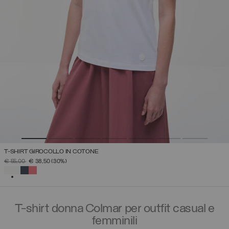
T-SHIRT GIROCOLLO IN COTONE
PREZZO RIDOTTO DA
A
€ 55,00
€ 38,50
(30%)
SELEZIONATO
T-shirt donna Colmar per outfit casual e
femminili