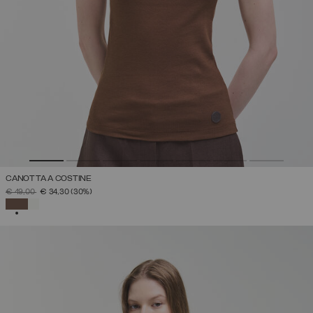
CANOTTA A COSTINE
PREZZO RIDOTTO DA
A
€ 49,00
€ 34,30
(30%)
SELEZIONATO