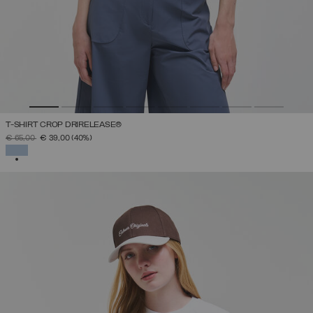
T-SHIRT CROP DRIRELEASE®
PREZZO RIDOTTO DA
A
€ 65,00
€ 39,00
(40%)
SELEZIONATO