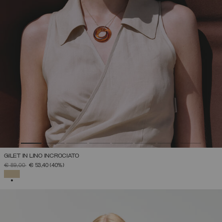
GILET IN LINO INCROCIATO
PREZZO RIDOTTO DA
A
€ 89,00
€ 53,40
(40%)
SELEZIONATO