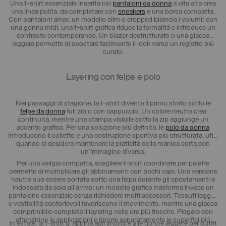
Una t-shirt essenziale inserita nei
pantaloni da donna
a vita alta crea
una linea pulita, da completare con
sneakers
e una borsa compatta.
Con pantaloni ampi, un modello slim o cropped bilancia i volumi; con
una gonna midi, una t-shirt grafica riduce la formalità e introduce un
contrasto contemporaneo. Un blazer destrutturato o una giacca
leggera permette di spostare facilmente il look verso un registro più
curato.
Layering con felpe e polo
Nei passaggi di stagione, la t-shirt diventa il primo strato sotto le
felpe da donna
full zip o con cappuccio. Un colore neutro crea
continuità, mentre una stampa visibile sotto la zip aggiunge un
accento grafico. Per una soluzione più definita, le
polo da donna
introducono il colletto e una costruzione sportiva più strutturata, utile
quando si desidera mantenere la praticità della manica corta con
un’immagine diversa.
Per una valigia compatta, scegliere t-shirt coordinate per palette
permette di moltiplicare gli abbinamenti con pochi capi. Una versione
neutra può essere portata sotto una felpa durante gli spostamenti e
indossata da sola all’arrivo; un modello grafico trasforma invece un
pantalone essenziale senza richiedere molti accessori. Tessuti leggeri
e vestibilità confortevoli favoriscono il movimento, mentre una giacca
comprimibile completa il layering nelle ore più fresche. Piegare con
attenzione le applicazioni e riporre separatamente le superfici più
In estate, la t-shirt si abbina agli shorts e alle gonne leggere per outfit