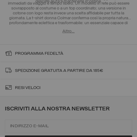
delicate aiuta a mantenerle in ordine.
immediati da viaggio e tempo libero. Un modello in rete può essere
sovrapposto al costume o a un top coordinato; una versione in
cotone con logo resta invece una scelta affidabile per tutta la
giornata. La t-shirt donna Colmar conferma così la propria natura
profondamente eclettica e trasformabile: un essenziale capace di
cambiare carattere attraverso materiale, vestibilità e styling.
Altro…
PROGRAMMA FEDELTÀ
SPEDIZIONE GRATUITA A PARTIRE DA 185€
RESI VELOCI
ISCRIVITI ALLA NOSTRA NEWSLETTER