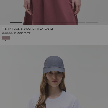
T-SHIRT CON SPACCHETTI LATERALI
PREZZO RIDOTTO DA
A
€ 65,00
€ 45,50
(30%)
SELEZIONATO