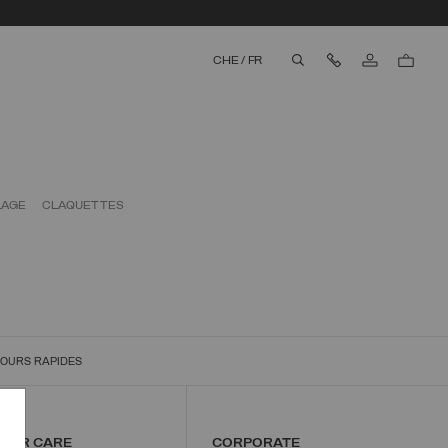
Nous contacter
CHE
/
FR
aria.label.btn.search
LAGE
CLAQUETTES
OURS RAPIDES
MER CARE
CORPORATE