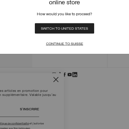
online store
COMMA
How would you like to proceed?
ÉTAT 
POLITI
D'ÉCH
SWITCH TO UNITED STATES
EFFEC
+39 02 8295 8103
MODES
Lun - Ven / 9.00 - 18.00
CONTINUE TO SUISSE
TERMES
NOUS ÉCRIRE
TROUV
les articles en promotion pour
on supplémentaire. Valable jusqu'au
S’INSCRIRE
itique de confidentialité
et j’autorise
nelles aux fins indiquées.