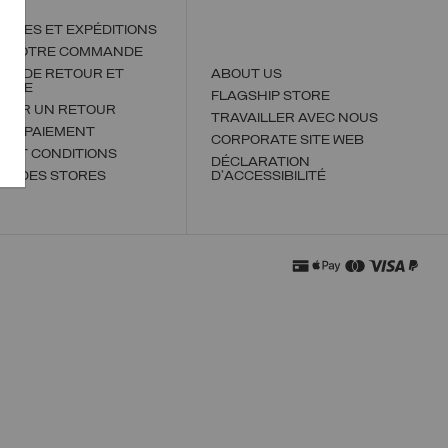
NDES ET EXPÉDITIONS
DE VOTRE COMMANDE
QUE DE RETOUR ET
ABOUT US
ANGE
FLAGSHIP STORE
TUER UN RETOUR
TRAVAILLER AVEC NOUS
 DE PAIEMENT
CORPORATE SITE WEB
 ET CONDITIONS
DÉCLARATION
ER DES STORES
D'ACCESSIBILITÉ