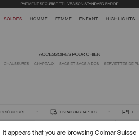
PAIEMENT SÉCURISÉ ET LIVRAISON STANDARD RAPIDE
SOLDES
HOMME
FEMME
ENFANT
HIGHLIGHTS
ACCESSOIRES POUR CHIEN
CHAUSSURES
CHAPEAUX
SACS ET SACS À DOS
SERVIETTES DE P
TS SÉCURISÉS
LIVRAISONS RAPIDES
RET
It appears that you are browsing Colmar Suisse
CONTACTEZ NOUS
CUSTO