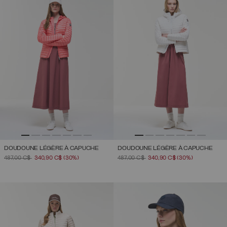
DOUDOUNE LÉGÈRE À CAPUCHE
DOUDOUNE LÉGÈRE À CAPUCHE
PRIX RÉDUIT DE
À
PRIX RÉDUIT DE
À
487,00 C$
340,90 C$
(30%)
487,00 C$
340,90 C$
(30%)