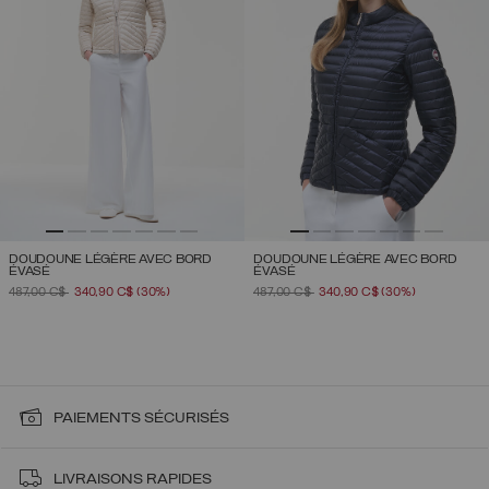
DOUDOUNE LÉGÈRE AVEC BORD
DOUDOUNE LÉGÈRE AVEC BORD
ÉVASÉ
ÉVASÉ
PRIX RÉDUIT DE
À
PRIX RÉDUIT DE
À
487,00 C$
340,90 C$
(30%)
487,00 C$
340,90 C$
(30%)
PAIEMENTS SÉCURISÉS
LIVRAISONS RAPIDES