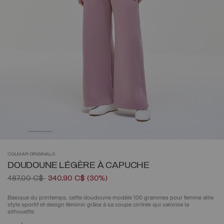
COLMAR
ORIGINALS
DOUDOUNE LÉGÈRE À CAPUCHE
Prix réduit de
à
487,00 C$
340,90 C$
(30%)
Basique du printemps, cette doudoune modèle 100 grammes pour femme allie
style sportif et design féminin grâce à sa coupe cintrée qui valorise la
silhouette.