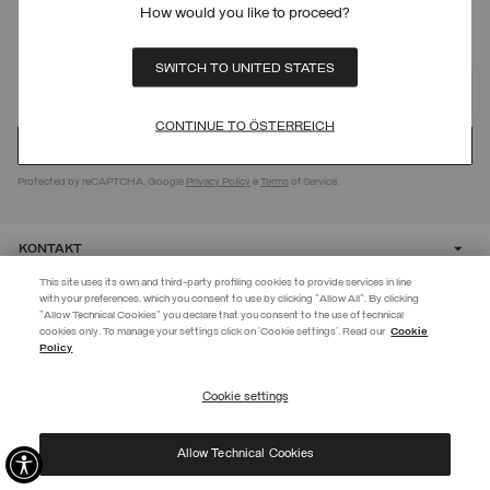
MELDEN SIE SICH FÜR UNSEREN
How would you like to proceed?
NEWSLETTER AN
SWITCH TO UNITED STATES
CONTINUE TO ÖSTERREICH
Protected by reCAPTCHA, Google
Privacy Policy
e
Terms
of Service.
KONTAKT
This site uses its own and third-party profiling cookies to provide services in line
with your preferences, which you consent to use by clicking "Allow All". By clicking
CUSTOMER CARE
"Allow Technical Cookies" you declare that you consent to the use of technical
EXTRA 10%
cookies only. To manage your settings click on 'Cookie settings'. Read our
Cookie
Policy
Erstellen Sie jetzt Ihr Konto und abonnieren Sie den Newsletter, um
CORPORATE
vorab Zugang zu den Black Friday-Rabatten zu erhalten!
Cookie settings
ABONNIEREN
Allow Technical Cookies
Ich habe die
Datenschutzerklärung
gelesen und stimme der Verarbeitung meiner Daten
©
2026 Manifattura Mario Colombo & C. Spa
|
P.I. IT00691110969
|
zu den dort genannten Zwecken zu.
PRIVACY POLICY
|
COOKIE POLICY