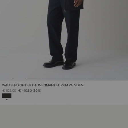
WASSERDICHTER DAUNENMANTEL ZUM WENDEN
PREIS REDUZIERT VON
AUF
€ 629,00
€ 440,30
(30%)
AUSGEWÄHLT