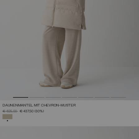
DAUNENMANTEL MIT CHEVRON-MUSTER
PREIS REDUZIERT VON
AUF
€ 625,00
€ 437,50
(30%)
AUSGEWÄHLT