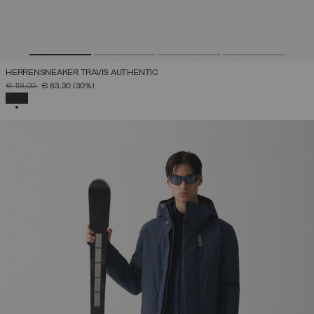
HERRENSNEAKER TRAVIS AUTHENTIC
PREIS REDUZIERT VON
AUF
€ 119,00
€ 83,30
(30%)
AUSGEWÄHLT