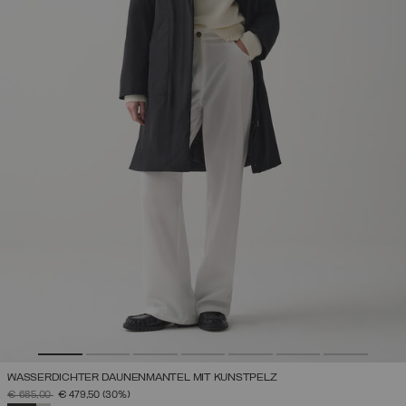
WASSERDICHTER DAUNENMANTEL MIT KUNSTPELZ
PREIS REDUZIERT VON
AUF
€ 685,00
€ 479,50
(30%)