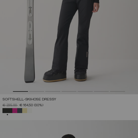
SOFTSHELL-SKIHOSE DRESSY
PREIS REDUZIERT VON
AUF
€ 235,00
€ 164,50
(30%)
AUSGEWÄHLT