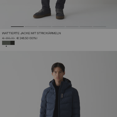
WATTIERTE JACKE MIT STRICKÄRMELN
PREIS REDUZIERT VON
AUF
€ 355,00
€ 248,50
(30%)
AUSGEWÄHLT