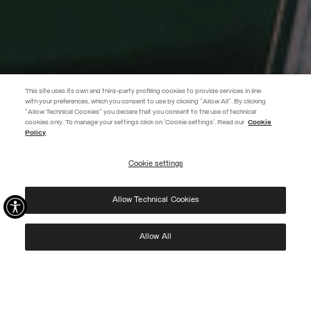
This site uses its own and third-party profiling cookies to provide services in line
with your preferences, which you consent to use by clicking "Allow All". By clicking
"Allow Technical Cookies" you declare that you consent to the use of technical
EXTRA 10%
cookies only. To manage your settings click on 'Cookie settings'. Read our
Cookie
Policy
Verwenden Sie den Code EXTRA10 auf reduzierte Artikel und sichern Sie
sich zusätzliche 10 % Rabatt. Gültig bis 09.08.
Cookie settings
ABONNIEREN
Allow Technical Cookies
Ich habe die
Datenschutzerklärung
gelesen und stimme der Verarbeitung meiner Daten
zu den dort genannten Zwecken zu.
Protected by reCAPTCHA, Google
Privacy Policy
e
Terms
of Service.
Allow All